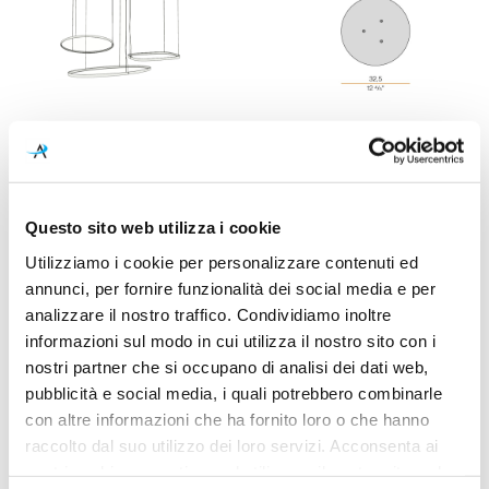
Accessori:
Questo sito web utilizza i cookie
Utilizziamo i cookie per personalizzare contenuti ed
annunci, per fornire funzionalità dei social media e per
analizzare il nostro traffico. Condividiamo inoltre
informazioni sul modo in cui utilizza il nostro sito con i
nostri partner che si occupano di analisi dei dati web,
pubblicità e social media, i quali potrebbero combinarle
con altre informazioni che ha fornito loro o che hanno
Panzeri
Panzeri
raccolto dal suo utilizzo dei loro servizi. Acconsenta ai
Zero Ellipse
Zero Round_75
nostri cookie se continua ad utilizzare il nostro sito web.