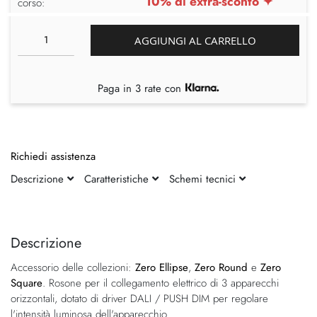
10% di extra-sconto ✦
corso:
AGGIUNGI AL CARRELLO
Paga in 3 rate con
Richiedi assistenza
Descrizione
Caratteristiche
Schemi tecnici
Vai
Vai
alla
all'inizio
fine
della
Descrizione
della
galleria
Accessorio delle collezioni:
Zero Ellipse
,
Zero Round
e
Zero
galleria
di
Square
. Rosone per il collegamento elettrico di 3 apparecchi
di
immagini
orizzontali, dotato di driver DALI / PUSH DIM per regolare
immagini
l'intensità luminosa dell'apparecchio.