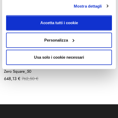
A
A
1.084,70 €
1.276,12 €
780,35 €
918,05 €
Mostra dettagli
partire
partire
da
da
Accetta tutti i cookie
Personalizza
Usa solo i cookie necessari
Panzeri
Zero Square_50
A
648,13 €
762,50 €
partire
da