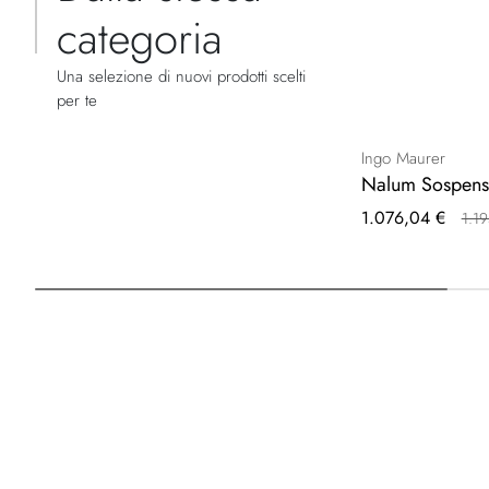
categoria
Una selezione di nuovi prodotti scelti
per te
Ingo Maurer
Nalum Sospens
Prezzo
1.076,04 €
1.1
speciale