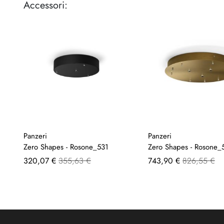
Accessori:
Panzeri
Panzeri
Zero Shapes - Rosone_531
Zero Shapes - Rosone_
A
A
320,07 €
355,63 €
743,90 €
826,55 €
partire
partire
da
da