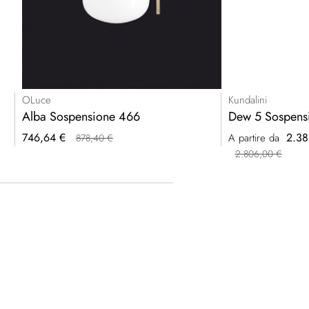
OLuce
Kundalini
Alba Sospensione 466
Dew 5 Sospens
Prezzo
746,64 €
2.38
A partire da
878,40 €
speciale
2.806,00 €