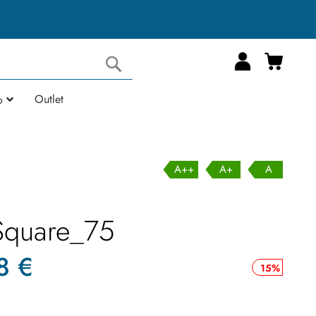
Carrell
Cerca
Outlet
o
A++
A+
A
Square_75
8 €
15%