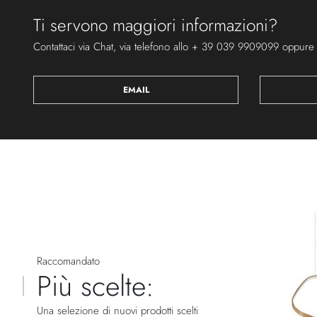
Ti servono maggiori informazioni?
Contattaci via Chat, via telefono allo + 39 039 9909099 oppure
EMAIL
Raccomandato
Più scelte:
Una selezione di nuovi prodotti scelti