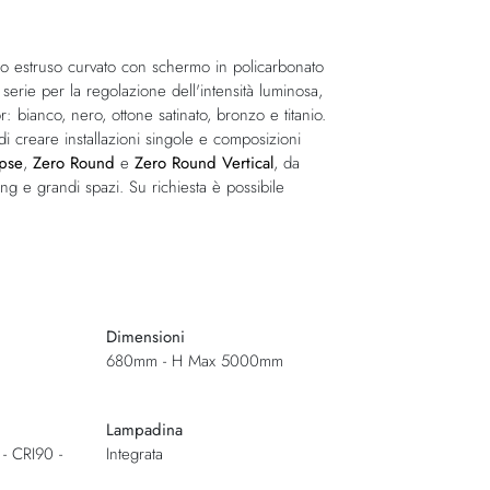
o estruso curvato con schermo in policarbonato
rie per la regolazione dell'intensità luminosa,
or: bianco, nero, ottone satinato, bronzo e titanio.
di creare installazioni singole e composizioni
ipse
,
Zero Round
e
Zero Round Vertical
, da
ng e grandi spazi. Su richiesta è possibile
Dimensioni
680mm - H Max 5000mm
Lampadina
- CRI90 -
Integrata