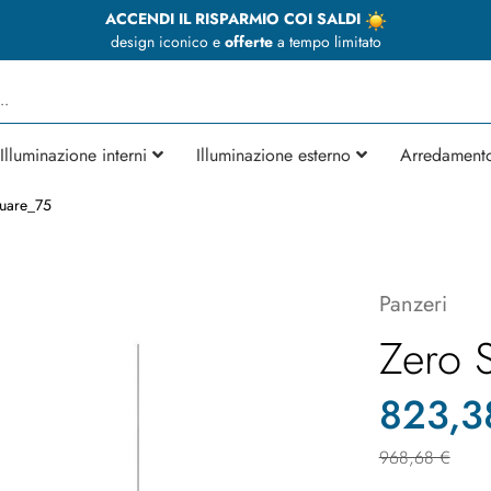
ACCENDI IL RISPARMIO COI SALDI
design iconico e
offerte
a tempo limitato
Illuminazione interni
Illuminazione esterno
Arredament
uare_75
Panzeri
Zero 
823,3
968,68 €