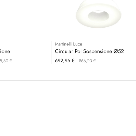
Martinelli Luce
ione
Circular Pol Sospensione Ø52
Prezzo
692,96 €
95,60 €
866,20 €
speciale