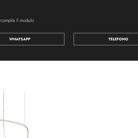
 compila il modulo
WHATSAPP
TELEFONO