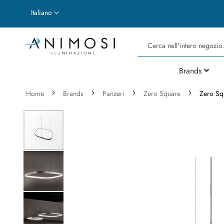
Lingua
Italiano
Cerca
Brands
Home
Brands
Panzeri
Zero Square
Zero Sq
Vai
alla
fine
della
galleria
di
immagini