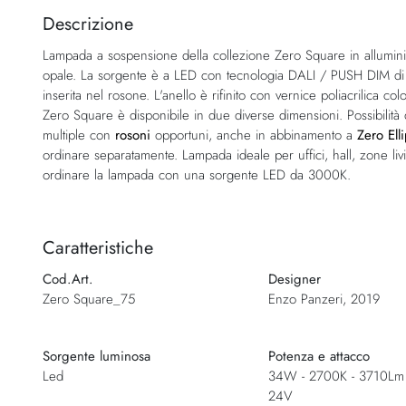
della
Descrizione
galleria
Lampada a sospensione della collezione Zero Square in allumini
di
opale. La sorgente è a LED con tecnologia DALI / PUSH DIM di se
immagini
inserita nel rosone. L'anello è rifinito con vernice poliacrilica col
Zero Square è disponibile in due diverse dimensioni. Possibilità 
multiple con
rosoni
opportuni, anche in abbinamento a
Zero Ell
ordinare separatamente. Lampada ideale per uffici, hall, zone livi
ordinare la lampada con una sorgente LED da 3000K.
Caratteristiche
Cod.Art.
Designer
Zero Square_75
Enzo Panzeri, 2019
Sorgente luminosa
Potenza e attacco
Led
34W - 2700K - 3710Lm 
24V