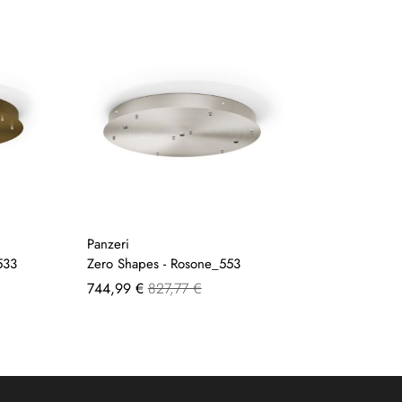
Panzeri
533
Zero Shapes - Rosone_553
A
744,99 €
827,77 €
partire
da