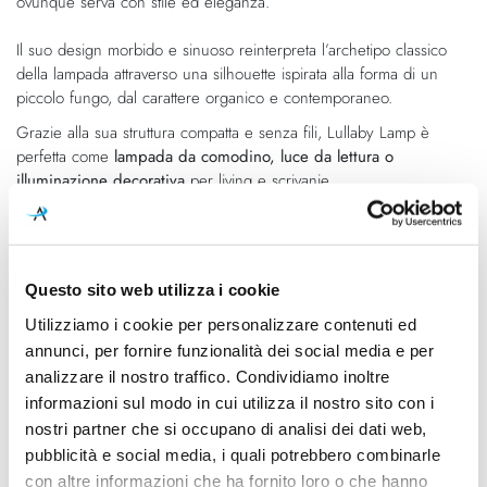
ovunque serva con stile ed eleganza.
immagini
Il suo design morbido e sinuoso reinterpreta l’archetipo classico
della lampada attraverso una silhouette ispirata alla forma di un
piccolo fungo, dal carattere organico e contemporaneo.
Grazie alla sua struttura compatta e senza fili, Lullaby Lamp è
perfetta come
lampada da comodino, luce da lettura o
illuminazione decorativa
per living e scrivanie.
Caratteristiche
Questo sito web utilizza i cookie
Cod.Art.
Designer
Utilizziamo i cookie per personalizzare contenuti ed
88001OP
Stefano Giovannoni
annunci, per fornire funzionalità dei social media e per
Dimensioni
Sorgente luminosa
analizzare il nostro traffico. Condividiamo inoltre
100mm - 100mm - H. 300m
Led integrato
informazioni sul modo in cui utilizza il nostro sito con i
nostri partner che si occupano di analisi dei dati web,
Potenza e attacco
Dimmerazione
pubblicità e social media, i quali potrebbero combinarle
1.3W
Dimmerabile
con altre informazioni che ha fornito loro o che hanno