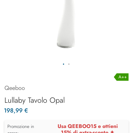
A++
Qeeboo
Lullaby Tavolo Opal
198,99 €
Usa QEEBOO15 e ottieni
Promozione in
15% di extra-sconto ✦
corso: