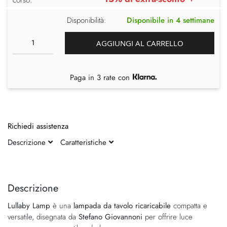
Disponibilità:
Disponibile in 4 settimane
AGGIUNGI AL CARRELLO
Paga in 3 rate con
Richiedi assistenza
Descrizione
Caratteristiche
Vai
Vai
alla
all'inizio
fine
della
Descrizione
della
galleria
Lullaby Lamp
è una
lampada da tavolo ricaricabile
compatta e
galleria
di
versatile, disegnata da
Stefano Giovannoni
per offrire luce
di
immagini