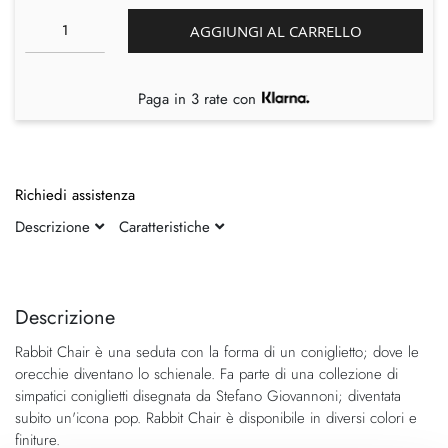
AGGIUNGI AL CARRELLO
Paga in 3 rate con
Richiedi assistenza
Descrizione
Caratteristiche
Vai
Vai
alla
all'inizio
fine
della
Descrizione
della
galleria
Rabbit Chair è una seduta con la forma di un coniglietto; dove le
galleria
di
orecchie diventano lo schienale. Fa parte di una collezione di
di
immagini
simpatici coniglietti disegnata da Stefano Giovannoni; diventata
immagini
subito un'icona pop. Rabbit Chair è disponibile in diversi colori e
finiture.