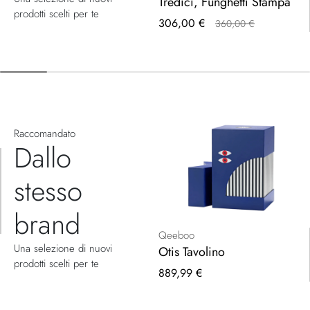
Tredici, Funghetti Stampa
prodotti scelti per te
Prezzo
306,00 €
360,00 €
speciale
Raccomandato
Dallo
stesso
brand
Qeeboo
Una selezione di nuovi
Otis Tavolino
prodotti scelti per te
889,99 €