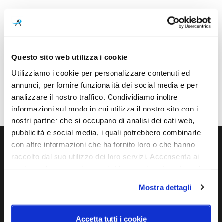
Caratteristiche
Cod.Art.
Designer
Questo sito web utilizza i cookie
90002IR
Stefano Giovannoni
Utilizziamo i cookie per personalizzare contenuti ed
Dimensioni
annunci, per fornire funzionalità dei social media e per
690mm x 395mm - H 800mm
analizzare il nostro traffico. Condividiamo inoltre
informazioni sul modo in cui utilizza il nostro sito con i
nostri partner che si occupano di analisi dei dati web,
pubblicità e social media, i quali potrebbero combinarle
con altre informazioni che ha fornito loro o che hanno
Ti servono maggiori informazioni?
raccolto dal suo utilizzo dei loro servizi. Acconsenta ai
nostri cookie se continua ad utilizzare il nostro sito web.
Contattaci via Chat, via telefono allo + 39 039 9909099 oppure
compila il modulo
Mostra dettagli
EMAIL
WHATSAPP
Accetta tutti i cookie