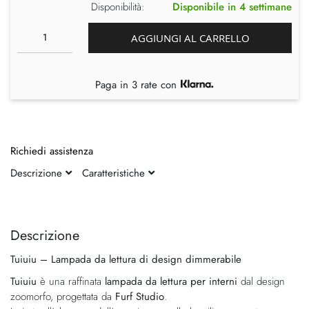
Disponibilità:
Disponibile in 4 settimane
AGGIUNGI AL CARRELLO
Paga in 3 rate con
Richiedi assistenza
Descrizione
Caratteristiche
Vai
Vai
alla
all'inizio
fine
della
Descrizione
della
galleria
Tuiuiu – Lampada da lettura di design dimmerabile
galleria
di
di
immagini
Tuiuiu
è una raffinata
lampada da lettura per interni
dal design
immagini
zoomorfo, progettata da
Furf Studio
.