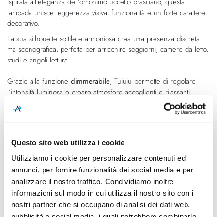
Ispirata all’eleganza dell’omonimo uccello brasiliano, questa
lampada unisce leggerezza visiva, funzionalità e un forte carattere
decorativo.
La sua silhouette sottile e armoniosa crea una presenza discreta
ma scenografica, perfetta per arricchire soggiorni, camere da letto,
studi e angoli lettura.
Grazie alla funzione
dimmerabile
, Tuiuiu permette di regolare
l’intensità luminosa e creare atmosfere accoglienti e rilassanti.
Questo sito web utilizza i cookie
Caratteristiche
Utilizziamo i cookie per personalizzare contenuti ed
Cod.Art.
Designer
annunci, per fornire funzionalità dei social media e per
86001IR
Furf Studio
analizzare il nostro traffico. Condividiamo inoltre
informazioni sul modo in cui utilizza il nostro sito con i
Dimensioni
Sorgente luminosa
310mm - 500mm - H.1260mm
Led integrato
nostri partner che si occupano di analisi dei dati web,
pubblicità e social media, i quali potrebbero combinarle