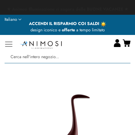
★ Animosi Illuminazione vi augura delle BUONE VACANZE ★
Lingua
Italiano
ACCENDI IL RISPARMIO COI SALDI
design iconico e
offerte
a tempo limitato
Ca
Ce