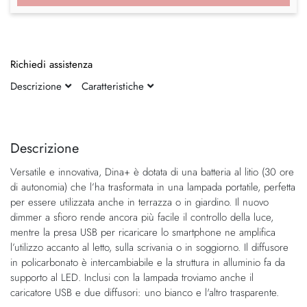
Richiedi assistenza
Descrizione
Caratteristiche
Vai
Vai
alla
all'inizio
fine
della
Descrizione
della
galleria
Versatile e innovativa, Dina+ è dotata di una batteria al litio (30 ore
galleria
di
di autonomia) che l’ha trasformata in una lampada portatile, perfetta
di
immagini
per essere utilizzata anche in terrazza o in giardino. Il nuovo
immagini
dimmer a sfioro rende ancora più facile il controllo della luce,
mentre la presa USB per ricaricare lo smartphone ne amplifica
l’utilizzo accanto al letto, sulla scrivania o in soggiorno. Il diffusore
in policarbonato è intercambiabile e la struttura in alluminio fa da
supporto al LED. Inclusi con la lampada troviamo anche il
caricatore USB e due diffusori: uno bianco e l'altro trasparente.