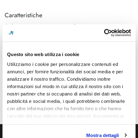
Caratteristiche
Cod.Art.
Designer
1DPT101220EL0
Dante Donegani e Giovanni
Lauda, 2017
Dimensioni
Sorgente luminosa
Questo sito web utilizza i cookie
110mm x Ø 200mm - H
Led integrato
Utilizziamo i cookie per personalizzare contenuti ed
370mm
annunci, per fornire funzionalità dei social media e per
Potenza e attacco
Dimmerazione
analizzare il nostro traffico. Condividiamo inoltre
8W - 2700K - 400Lm - CRI90
inclusa
informazioni sul modo in cui utilizza il nostro sito con i
nostri partner che si occupano di analisi dei dati web,
Classe energetica
Ean
pubblicità e social media, i quali potrebbero combinarle
A++, A+, A
8013210189009
con altre informazioni che ha fornito loro o che hanno
raccolto dal suo utilizzo dei loro servizi. Acconsenta ai
nostri cookie se continua ad utilizzare il nostro sito web.
Mostra dettagli