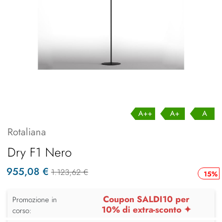
A++
A+
A
Rotaliana
Dry F1 Nero
955,08 €
1.123,62 €
15%
Coupon SALDI10 per
Promozione in
10% di extra-sconto ✦
corso: