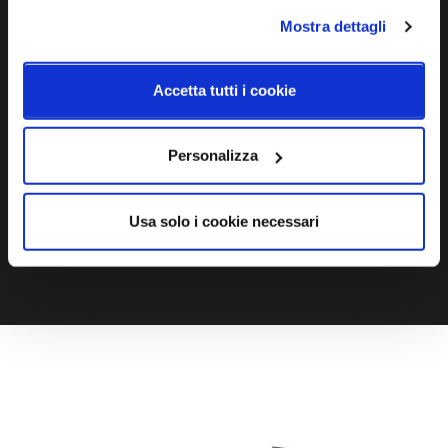
Mostra dettagli
Ti servono maggiori informazioni?
Contattaci via Chat, via telefono allo + 39 039 9909099 oppure
Accetta tutti i cookie
compila il modulo
Personalizza
EMAIL
WHATSAPP
Usa solo i cookie necessari
TELEFONO
MODULO CONTATTI