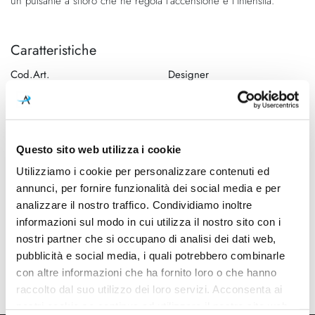
un pulsante a sfioro che ne regola l’accensione e l’intensità.
Caratteristiche
Cod.Art.
Designer
1DYF100062EL1
Dante Donegani e Giovanni
Lauda, 2017
Dimensioni
Sorgente luminosa
Ø 260mm x Ø 265mm - H
Led integrato
Questo sito web utilizza i cookie
1800mm
Utilizziamo i cookie per personalizzare contenuti ed
annunci, per fornire funzionalità dei social media e per
Potenza e attacco
Dimmerazione
analizzare il nostro traffico. Condividiamo inoltre
45W - 2700K - 4500Lm -
inclusa
informazioni sul modo in cui utilizza il nostro sito con i
CRI90 - 220-240V
nostri partner che si occupano di analisi dei dati web,
Classe energetica
Ean
pubblicità e social media, i quali potrebbero combinarle
A++, A+, A
8013210188552
con altre informazioni che ha fornito loro o che hanno
raccolto dal suo utilizzo dei loro servizi. Acconsenta ai
nostri cookie se continua ad utilizzare il nostro sito web.