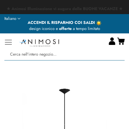
★ Animosi Illuminazione vi augura delle BUONE VACANZE ★
Lingua
Italiano
ACCENDI IL RISPARMIO COI SALDI
design iconico e
offerte
a tempo limitato
Ca
Ce