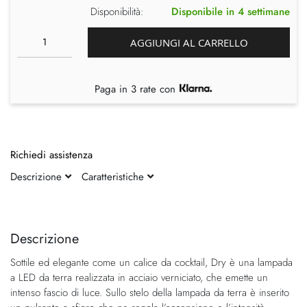
Disponibilità:
Disponibile in 4 settimane
AGGIUNGI AL CARRELLO
Paga in 3 rate con
Richiedi assistenza
Descrizione
Caratteristiche
Vai
Vai
alla
all'inizio
fine
della
Descrizione
della
galleria
Sottile ed elegante come un calice da cocktail, Dry è una lampada
galleria
di
a LED da terra realizzata in acciaio verniciato, che emette un
di
immagini
intenso fascio di luce. Sullo stelo della lampada da terra è inserito
immagini