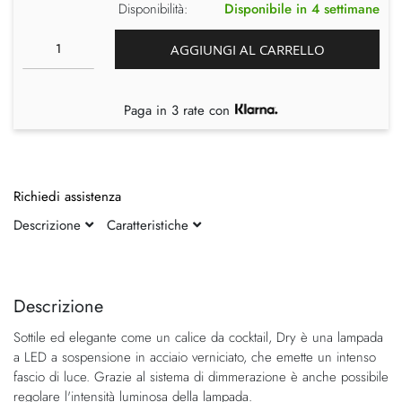
Disponibilità:
Disponibile in 4 settimane
AGGIUNGI AL CARRELLO
Paga in 3 rate con
Richiedi assistenza
Descrizione
Caratteristiche
Vai
Vai
alla
all'inizio
fine
della
Descrizione
della
galleria
Sottile ed elegante come un calice da cocktail, Dry è una lampada
galleria
di
a LED a sospensione in acciaio verniciato, che emette un intenso
di
immagini
fascio di luce. Grazie al sistema di dimmerazione è anche possibile
immagini
regolare l'intensità luminosa della lampada.