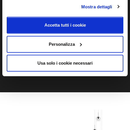
Mostra dettagli
Ti servono maggiori informazioni?
Contattaci via Chat, via telefono allo + 39 039 9909099 oppure
Accetta tutti i cookie
compila il modulo
Personalizza
EMAIL
WHATSAPP
Usa solo i cookie necessari
TELEFONO
MODULO CONTATTI