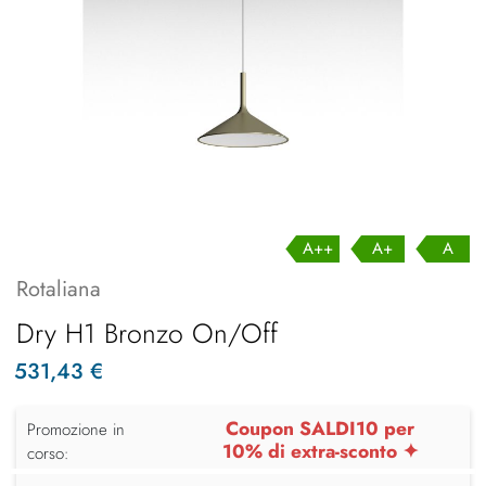
A++
A+
A
Rotaliana
Dry H1 Bronzo On/Off
531,43 €
Coupon SALDI10 per
Promozione in
10% di extra-sconto ✦
corso: