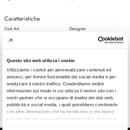
Caratteristiche
Cod.Art.
Designer
1DYH100064ZL0
Dante Donegani e Giovanni
Lauda, 2017
Dimensioni
Sorgente luminosa
Ø 265mm x Ø 60mm - H
Led integrato
Questo sito web utilizza i cookie
2000mm
Utilizziamo i cookie per personalizzare contenuti ed
annunci, per fornire funzionalità dei social media e per
Potenza e attacco
Dimmerazione
analizzare il nostro traffico. Condividiamo inoltre
16W - 2700K - 1200Lm -
On/Off
informazioni sul modo in cui utilizza il nostro sito con i
CRI90 - 220-240V
nostri partner che si occupano di analisi dei dati web,
Classe energetica
Ean
pubblicità e social media, i quali potrebbero combinarle
A++, A+, A
8013210189443
con altre informazioni che ha fornito loro o che hanno
raccolto dal suo utilizzo dei loro servizi. Acconsenta ai
nostri cookie se continua ad utilizzare il nostro sito web.