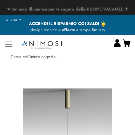
★ Animosi Illuminazione vi augura delle BUONE VACANZE ★
Lingua
Italiano
ACCENDI IL RISPARMIO COI SALDI
design iconico e
offerte
a tempo limitato
Ca
Ce