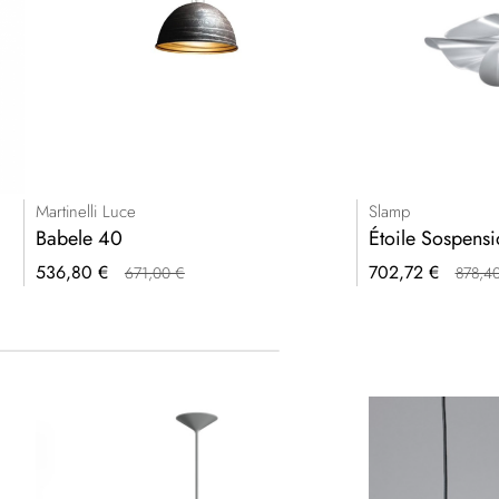
Martinelli Luce
Slamp
Babele 40
Étoile Sospens
Prezzo
Prezzo
536,80 €
702,72 €
671,00 €
878,4
speciale
speciale