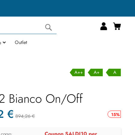
Carrell
Cerca
Outlet
o
A++
A+
A
2 Bianco On/Off
2 €
15%
894,26 €
Coupon SALDI10 per
 corso: