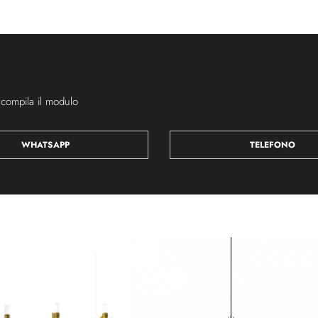
 compila il modulo
WHATSAPP
TELEFONO