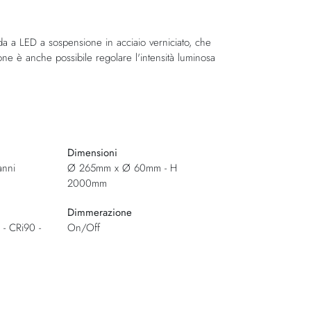
da a LED a sospensione in acciaio verniciato, che
one è anche possibile regolare l'intensità luminosa
Dimensioni
anni
Ø 265mm x Ø 60mm - H
2000mm
Dimmerazione
- CRi90 -
On/Off