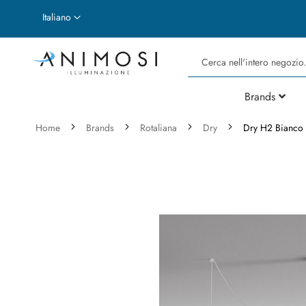
Lingua
Italiano
Cerca
Brands
Home
Brands
Rotaliana
Dry
Dry H2 Bianco
Vai
alla
fine
della
galleria
di
immagini