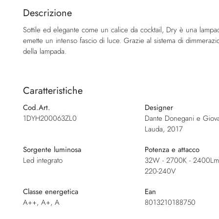
della
Descrizione
galleria
Sottile ed elegante come un calice da cocktail, Dry è una lampa
di
emette un intenso fascio di luce. Grazie al sistema di dimmerazi
immagini
della lampada.
Caratteristiche
Cod.Art.
Designer
1DYH200063ZL0
Dante Donegani e Giov
Lauda, 2017
Sorgente luminosa
Potenza e attacco
Led integrato
32W - 2700K - 2400Lm 
220-240V
Classe energetica
Ean
A++, A+, A
8013210188750