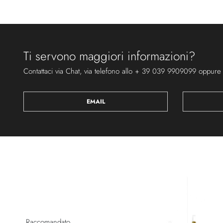
Ti servono maggiori informazioni?
Contattaci via Chat, via telefono allo + 39 039 9909099 oppure
EMAIL
Raccomandato