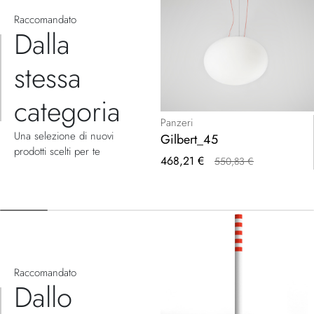
Raccomandato
Dalla
stessa
categoria
Panzeri
Una selezione di nuovi
Gilbert_45
prodotti scelti per te
Prezzo
468,21 €
550,83 €
speciale
Raccomandato
Dallo