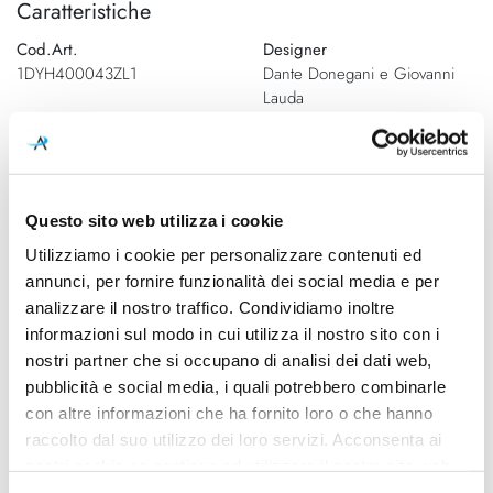
Caratteristiche
Cod.Art.
Designer
1DYH400043ZL1
Dante Donegani e Giovanni
Lauda
Colore led
Dimensioni
3000K
Ø 265mm x Ø 80mm - H
2000mm
Questo sito web utilizza i cookie
Sorgente luminosa
Potenza e attacco
Utilizziamo i cookie per personalizzare contenuti ed
Led integrato
26W - 2700K / 3000K -
annunci, per fornire funzionalità dei social media e per
1200Lm - CRI90 - 220-240V
analizzare il nostro traffico. Condividiamo inoltre
Dimmerazione
Classe energetica
informazioni sul modo in cui utilizza il nostro sito con i
On/Off
A++, A+, A
nostri partner che si occupano di analisi dei dati web,
pubblicità e social media, i quali potrebbero combinarle
Ean
con altre informazioni che ha fornito loro o che hanno
8013210209295
raccolto dal suo utilizzo dei loro servizi. Acconsenta ai
nostri cookie se continua ad utilizzare il nostro sito web.