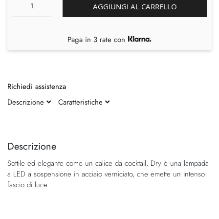
AGGIUNGI AL CARRELLO
Paga in 3 rate con
Richiedi assistenza
Descrizione
Caratteristiche
Vai
Vai
alla
all'inizio
fine
della
Descrizione
della
galleria
Sottile ed elegante come un calice da cocktail, Dry è una lampada
galleria
di
a LED a sospensione in acciaio verniciato, che emette un intenso
di
immagini
fascio di luce.
immagini