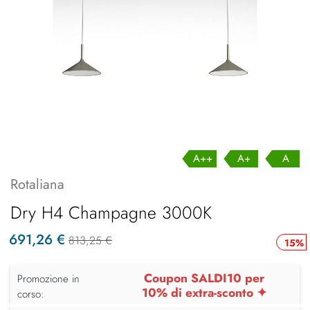
A++
A+
A
Rotaliana
Dry H4 Champagne 3000K
691,26 €
813,25 €
15%
Coupon SALDI10 per
Promozione in
10% di extra-sconto ✦
corso: