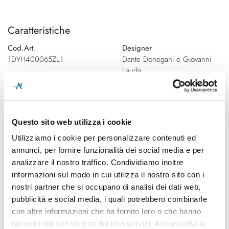
Caratteristiche
Cod.Art.
Designer
1DYH400065ZL1
Dante Donegani e Giovanni
Lauda
Colore led
Dimensioni
3000K
Ø 265mm x Ø 80mm - H
2000mm
Questo sito web utilizza i cookie
Sorgente luminosa
Potenza e attacco
Utilizziamo i cookie per personalizzare contenuti ed
Led integrato
26W - 3000K - 1200Lm -
annunci, per fornire funzionalità dei social media e per
CRI90 - 220-240V
analizzare il nostro traffico. Condividiamo inoltre
informazioni sul modo in cui utilizza il nostro sito con i
Dimmerazione
Classe energetica
nostri partner che si occupano di analisi dei dati web,
On/Off
A++, A+, A
pubblicità e social media, i quali potrebbero combinarle
con altre informazioni che ha fornito loro o che hanno
Ean
8013210198957
raccolto dal suo utilizzo dei loro servizi. Acconsenta ai