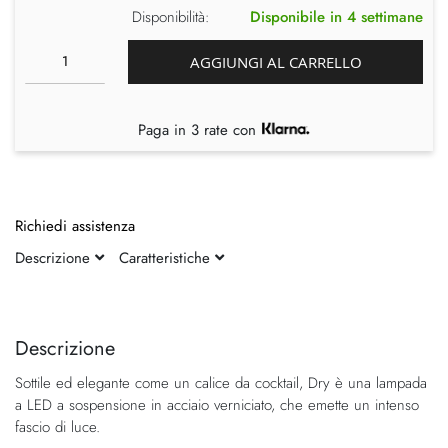
Disponibilità:
Disponibile in 4 settimane
AGGIUNGI AL CARRELLO
Paga in 3 rate con
Richiedi assistenza
Descrizione
Caratteristiche
Vai
Vai
alla
all'inizio
fine
della
Descrizione
della
galleria
Sottile ed elegante come un calice da cocktail, Dry è una lampada
galleria
di
a LED a sospensione in acciaio verniciato, che emette un intenso
di
immagini
fascio di luce.
immagini