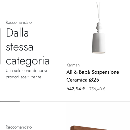
Raccomandato
Dalla
stessa
categoria
Karman
Una selezione di nuovi
Alì & Babà Sospensione
prodotti scelti per te
Ceramica Ø25
Prezzo
642,94 €
756,40 €
speciale
Raccomandato