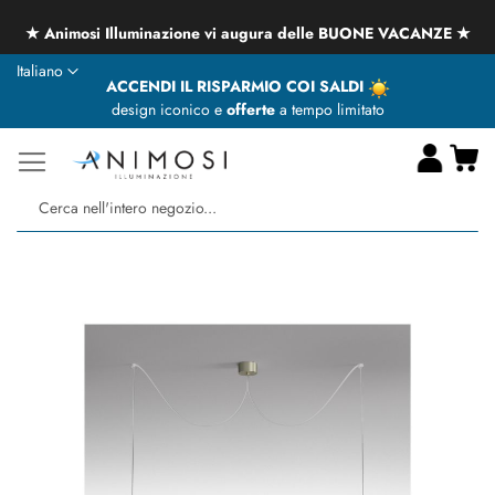
★ Animosi Illuminazione vi augura delle BUONE VACANZE ★
Lingua
Italiano
ACCENDI IL RISPARMIO COI SALDI
design iconico e
offerte
a tempo limitato
Ca
Ce