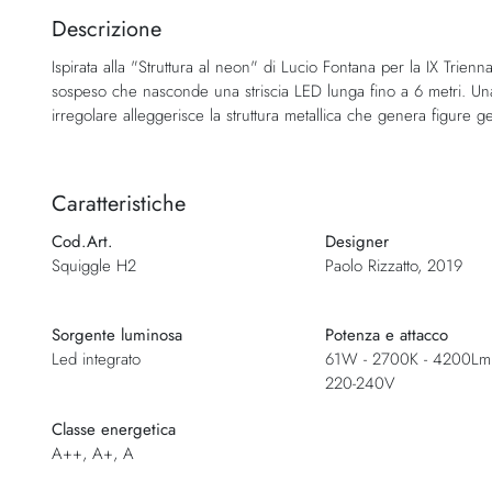
della
Descrizione
galleria
Ispirata alla "Struttura al neon" di Lucio Fontana per la IX Trien
di
sospeso che nasconde una striscia LED lunga fino a 6 metri. Un
immagini
irregolare alleggerisce la struttura metallica che genera figure g
Caratteristiche
Cod.Art.
Designer
Squiggle H2
Paolo Rizzatto, 2019
Sorgente luminosa
Potenza e attacco
Led integrato
61W - 2700K - 4200Lm 
220-240V
Classe energetica
A++, A+, A