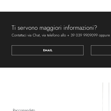
Ti servono maggiori informazioni?
Contattaci via Chat, via telefono allo + 39 039 9909099 oppure
EMAIL
Raccomandato