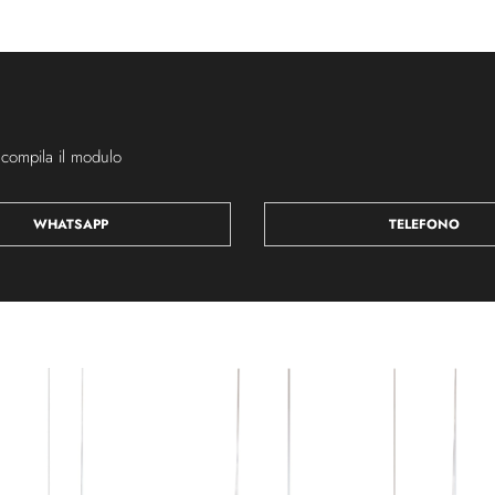
 compila il modulo
WHATSAPP
TELEFONO