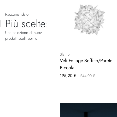
Raccomandato
Più scelte:
Una selezione di nuovi
prodotti scelti per te
Slamp
Veli Foliage Soffitto/Parete
Piccola
Prezzo
195,20 €
244,00 €
speciale