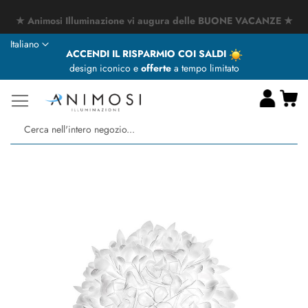
★ Animosi Illuminazione vi augura delle BUONE VACANZE ★
Lingua
Italiano
ACCENDI IL RISPARMIO COI SALDI
design iconico e
offerte
a tempo limitato
Ca
Ce