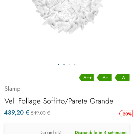
A++
A+
A
Slamp
Veli Foliage Soffitto/Parete Grande
439,20 €
549,00 €
20%
Disponibilità:
Disponibile in 4 settimane