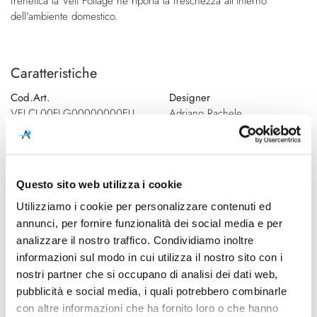
frenetica la Veli Foliage ne riporta la freschezza all'interno
dell'ambiente domestico.
Caratteristiche
Cod.Art.
Designer
VELCL00FLG00000000EU
Adriano Rachele
Dimensioni
Sorgente luminosa
750mm - H 220mm
Led
Questo sito web utilizza i cookie
Potenza e attacco
Lampadina
3x 12W - E27
Esclusa
Utilizziamo i cookie per personalizzare contenuti ed
annunci, per fornire funzionalità dei social media e per
Dimmerazione
Classe energetica
analizzare il nostro traffico. Condividiamo inoltre
On/Off
A++, A+, A
informazioni sul modo in cui utilizza il nostro sito con i
nostri partner che si occupano di analisi dei dati web,
Ean
pubblicità e social media, i quali potrebbero combinarle
8024727084459
con altre informazioni che ha fornito loro o che hanno