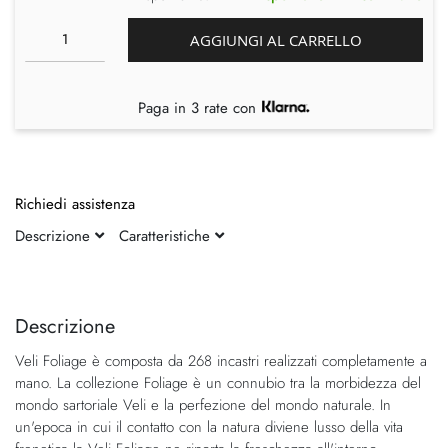
AGGIUNGI AL CARRELLO
Paga in 3 rate con
Richiedi assistenza
Descrizione
Caratteristiche
Vai
Vai
alla
all'inizio
fine
della
Descrizione
della
galleria
Veli Foliage è composta da 268 incastri realizzati completamente a
galleria
di
mano. La collezione Foliage è un connubio tra la morbidezza del
di
immagini
mondo sartoriale Veli e la perfezione del mondo naturale. In
immagini
un'epoca in cui il contatto con la natura diviene lusso della vita