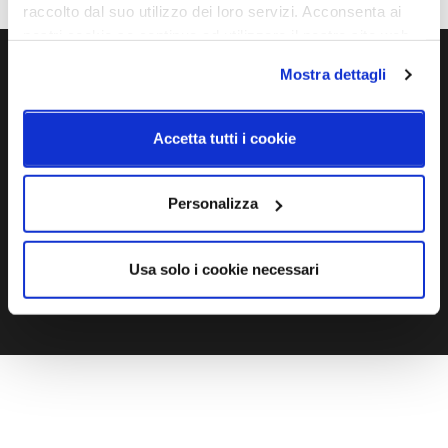
raccolto dal suo utilizzo dei loro servizi. Acconsenta ai
nostri cookie se continua ad utilizzare il nostro sito web.
Mostra dettagli
Ti servono maggiori informazioni?
Contattaci via Chat, via telefono allo + 39 039 9909099 oppure
Accetta tutti i cookie
compila il modulo
Personalizza
EMAIL
WHATSAPP
TELEFONO
MODULO CONTATTI
Usa solo i cookie necessari