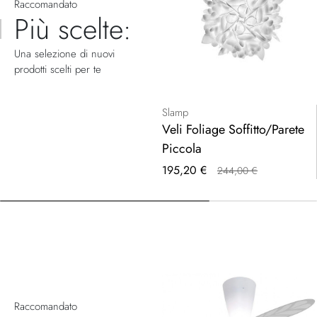
Raccomandato
Più scelte:
Una selezione di nuovi
prodotti scelti per te
Slamp
Veli Foliage Soffitto/Parete
Piccola
Prezzo
195,20 €
244,00 €
speciale
Raccomandato