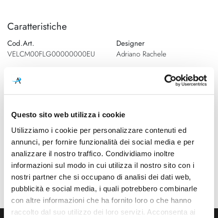
Caratteristiche
Cod.Art.
Designer
VELCM00FLG00000000EU
Adriano Rachele
Dimensioni
Sorgente luminosa
540mm - H 160mm
Led
Potenza e attacco
Lampadina
Questo sito web utilizza i cookie
2x 12W - E27
Esclusa
Utilizziamo i cookie per personalizzare contenuti ed
Dimmerazione
Classe energetica
annunci, per fornire funzionalità dei social media e per
On/Off
A++, A+, A
analizzare il nostro traffico. Condividiamo inoltre
informazioni sul modo in cui utilizza il nostro sito con i
Ean
nostri partner che si occupano di analisi dei dati web,
8024727084473
pubblicità e social media, i quali potrebbero combinarle
con altre informazioni che ha fornito loro o che hanno
raccolto dal suo utilizzo dei loro servizi. Acconsenta ai