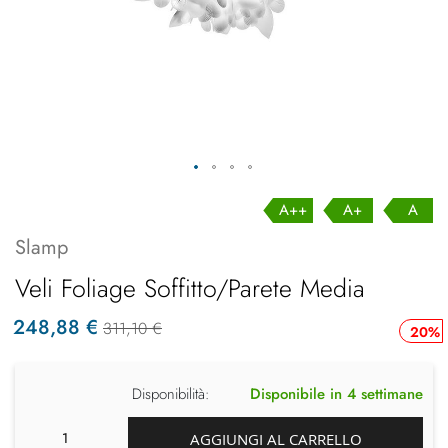
A++
A+
A
Slamp
Veli Foliage Soffitto/Parete Media
248,88 €
311,10 €
20%
Disponibilità:
Disponibile in 4 settimane
AGGIUNGI AL CARRELLO