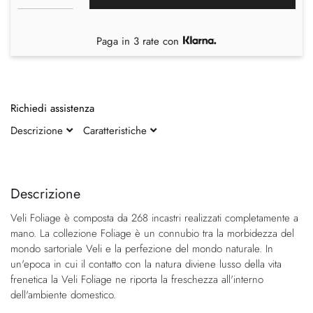
Paga in 3 rate con
Richiedi assistenza
Descrizione
Caratteristiche
Vai
Vai
alla
all'inizio
fine
della
Descrizione
della
galleria
Veli Foliage è composta da 268 incastri realizzati completamente a
galleria
di
mano. La collezione Foliage è un connubio tra la morbidezza del
di
immagini
mondo sartoriale Veli e la perfezione del mondo naturale. In
immagini
un'epoca in cui il contatto con la natura diviene lusso della vita
frenetica la Veli Foliage ne riporta la freschezza all'interno
dell'ambiente domestico.