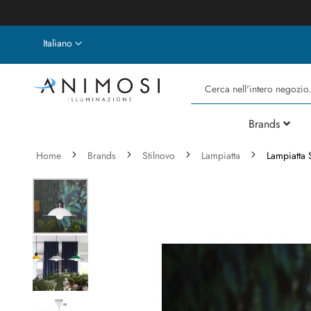
Lingua
Italiano
Cerca
Brands
Home
Brands
Stilnovo
Lampiatta
Lampiatta 
Vai
alla
fine
della
galleria
di
immagini