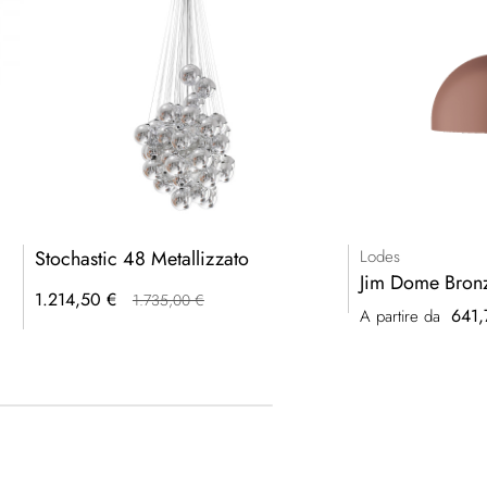
Stochastic 48 Metallizzato
Lodes
Jim Dome Bron
1.214,50 €
1.735,00 €
641,
A partire da