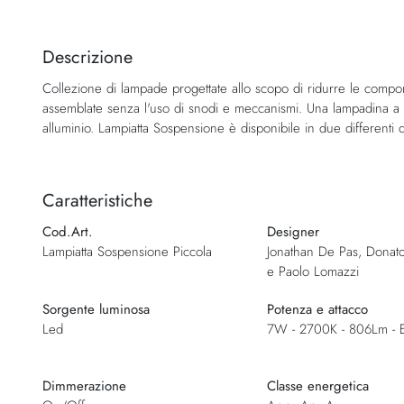
Vai
all'inizio
della
Descrizione
galleria
Collezione di lampade progettate allo scopo di ridurre le compon
di
assemblate senza l'uso di snodi e meccanismi. Una lampadina a Le
immagini
alluminio. Lampiatta Sospensione è disponibile in due differenti 
Caratteristiche
Cod.Art.
Designer
Lampiatta Sospensione Piccola
Jonathan De Pas, Donat
e Paolo Lomazzi
Sorgente luminosa
Potenza e attacco
Led
7W - 2700K - 806Lm - 
Dimmerazione
Classe energetica