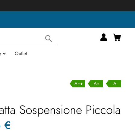
Carrell
Cerca
Outlet
o
A++
A+
A
atta Sospensione Piccola
6 €