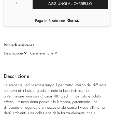
AGGIUNGI AL CARRELLO
Paga in 3 rate con
Richiedi assistenza
Descrizione
Caratteristiche
Vai
Vai
alla
all'inizio
fine
della
Descrizione
della
galleria
La sorgente Led nascosta lungo il perimetro interno del diffusore
galleria
di
concavo distribuisce gradualmente la luce indiretta con
di
immagini
un'emissione luminosa di circa 180 gradi. Il ricercato e voluto
immagini
effetto luminoso dona poesia alla lampada, garantendo una
diffusione omogenea e un eccezionale comfort visivo all'interno
degli ambienti. Una collezione dalla forma elegante, che si