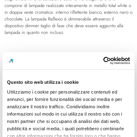
compone di lampade realizzate interamente in metallo total white o
in doppia veste cromatica: interno riflettente bianco, esterno nero o
chocolate. La lampada Reflexio è dimmerabile attraverso il
dispositivo dimmer taglio di fase che deve essere aggiunto alla
lampada in quanto non incluso.
Caratteristiche
Cod.Art.
Dimensione
8532
Ø 654mm
Questo sito web utilizza i cookie
Designer
Dimensioni
Utilizziamo i cookie per personalizzare contenuti ed
Mirco Crosatto, 2019
Ø 654mm - H 93mm
annunci, per fornire funzionalità dei social media e per
Sorgente luminosa
Potenza e attacco
analizzare il nostro traffico. Condividiamo inoltre
Led
48W - 3000K - 5671Lm
informazioni sul modo in cui utilizza il nostro sito con i
nostri partner che si occupano di analisi dei dati web,
Lampadina
Dimmerazione
pubblicità e social media, i quali potrebbero combinarle
Integrata
Dimmerabile
con altre informazioni che ha fornito loro o che hanno