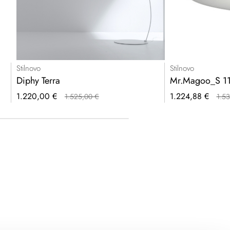
Stilnovo
Stilnovo
Diphy Terra
Mr.Magoo_S 1
Prezzo
Prezzo
1.220,00 €
1.224,88 €
1.525,00 €
1.53
speciale
speciale