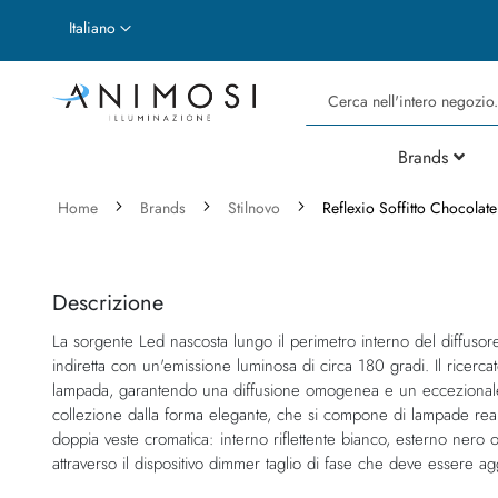
Lingua
Italiano
Cerca
Brands
Home
Brands
Stilnovo
Reflexio Soffitto Chocolat
Vai
Vai
alla
all'inizio
fine
della
Descrizione
della
galleria
La sorgente Led nascosta lungo il perimetro interno del diffusor
galleria
di
indiretta con un'emissione luminosa di circa 180 gradi. Il ricerca
di
immagini
lampada, garantendo una diffusione omogenea e un eccezionale c
immagini
collezione dalla forma elegante, che si compone di lampade reali
doppia veste cromatica: interno riflettente bianco, esterno nero
attraverso il dispositivo dimmer taglio di fase che deve essere a