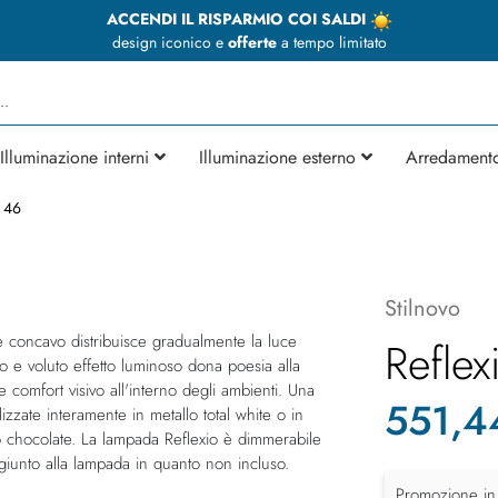
ACCENDI IL RISPARMIO COI SALDI
design iconico e
offerte
a tempo limitato
Illuminazione interni
Illuminazione esterno
Arredament
e 46
Stilnovo
e concavo distribuisce gradualmente la luce
Reflex
to e voluto effetto luminoso dona poesia alla
omfort visivo all'interno degli ambienti. Una
551,4
zzate interamente in metallo total white o in
 o chocolate. La lampada Reflexio è dimmerabile
ggiunto alla lampada in quanto non incluso.
Promozione in