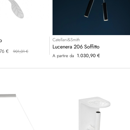
o
Catellani&Smith
Lucenera 206 Soffitto
76 €
901,01 €
1.030,90 €
A partire da