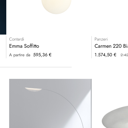
Contardi
Panzeri
Emma Soffitto
Carmen 220 B
Prezzo
595,36 €
1.574,50 €
A partire da
2.4
speciale