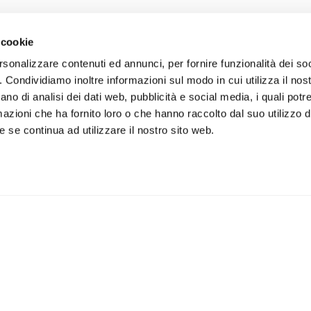
 cookie
rsonalizzare contenuti ed annunci, per fornire funzionalità dei so
o. Condividiamo inoltre informazioni sul modo in cui utilizza il nost
ano di analisi dei dati web, pubblicità e social media, i quali pot
azioni che ha fornito loro o che hanno raccolto dal suo utilizzo de
 se continua ad utilizzare il nostro sito web.
iviti alla newsletter
IS
 un buono sconto del 5% per il
Accetto la vostra
privacy
imo acquisto
policy