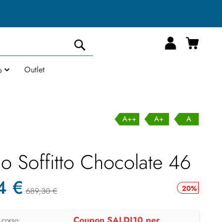
Carrell
Cerca
Outlet
o
A++
A+
A
io Soffitto Chocolate 46
4 €
20%
689,30 €
Coupon SALDI10 per
 corso: