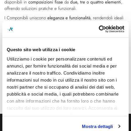
disponibili in
composizioni fisse
da
due, tre o quattro elementi
,
offrendo soluzioni pratiche e funzionali.
I Componibili uniscono
eleganza e funzionalità
, rendendoli ideali
per
soggiorni, camere da letto e uffici
. Un classico senza tempo,
perfetto per chi cerca un complemento d’arredo moderno e dal
fascino intramontabile.
Questo sito web utilizza i cookie
Utilizziamo i cookie per personalizzare contenuti ed
Caratteristiche
annunci, per fornire funzionalità dei social media e per
Cod.Art.
Designer
analizzare il nostro traffico. Condividiamo inoltre
498509
Anna Castelli Ferrieri, 1969
informazioni sul modo in cui utilizza il nostro sito con i
nostri partner che si occupano di analisi dei dati web,
Dimensioni
pubblicità e social media, i quali potrebbero combinarle
Ø320mm - H. 770mm
con altre informazioni che ha fornito loro o che hanno
raccolto dal suo utilizzo dei loro servizi. Acconsenta ai
nostri cookie se continua ad utilizzare il nostro sito web.
Mostra dettagli