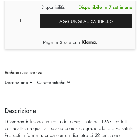
Disponibilità:
Disponibile in 7 settimane
AGGIUNGI AL CARRELLO
Paga in 3 rate con
Richiedi assistenza
Descrizione
Caratteristiche
Vai
Vai
alla
all'inizio
fine
della
Descrizione
della
galleria
I
Componibili
sono un’icona del design nata nel
1967
, perfetti
galleria
di
per adattarsi a qualsiasi spazio domestico grazie alla loro versatilità.
di
immagini
Proposti in
forma rotonda
con un diametro di
32 cm
, sono
immagini