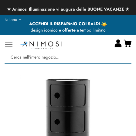
★ Animosi Illuminazione vi augura delle BUONE VACANZE ★
Lingua
Italiano
ACCENDI IL RISPARMIO COI SALDI
design iconico e
offerte
a tempo limitato
Ca
Ce