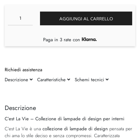
AGGIUNGI AL CARRELLO
Paga in 3 rate con
Richiedi assistenza
Descrizione
Caratteristiche
Schemi tecnici
Vai
Vai
alla
all'inizio
fine
della
Descrizione
della
galleria
C’est La Vie – Collezione di lampade di design per interni
galleria
di
di
immagini
C’est La Vie è una
collezione di lampade di design
pensata per
immagini
chi ama lo stile deciso e senza compromessi. Caratterizzata