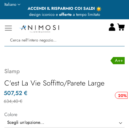
Lingua
Italiano
ACCENDI IL RISPARMIO COI SALDI
design iconico e
offerte
a tempo limitato
Ca
Ce
A++
Slamp
C'est La Vie Soffitto/Parete Large
507,52 €
20%
634,40 €
Colore