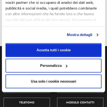
nostri partner che si occupano di analisi dei dati web,
pubblicità e social media, i quali potrebbero combinarle
con altre informazioni che ha fornito loro o che hanno
raccolto dal suo utilizzo dei loro servizi. Acconsenta ai
nostri cookie se continua ad utilizzare il nostro sito web.
Mostra dettagli
Accetta tutti i cookie
Ti servono maggiori informazioni?
Personalizza
Contattaci via Chat, via telefono allo + 39 039 9909099 oppure
compila il modulo
Usa solo i cookie necessari
EMAIL
WHATSAPP
TELEFONO
MODULO CONTATTI