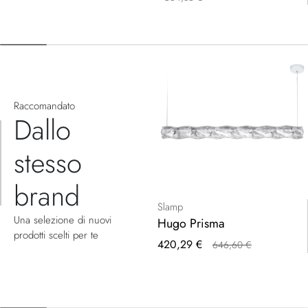
Raccomandato
Dallo
stesso
brand
Slamp
Una selezione di nuovi
Hugo Prisma
prodotti scelti per te
Prezzo
420,29 €
646,60 €
speciale