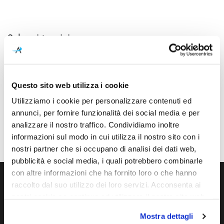
Schemi tecnici
Questo sito web utilizza i cookie
Utilizziamo i cookie per personalizzare contenuti ed
annunci, per fornire funzionalità dei social media e per
analizzare il nostro traffico. Condividiamo inoltre
informazioni sul modo in cui utilizza il nostro sito con i
nostri partner che si occupano di analisi dei dati web,
pubblicità e social media, i quali potrebbero combinarle
con altre informazioni che ha fornito loro o che hanno
raccolto dal suo utilizzo dei loro servizi. Acconsenta ai
Ti servono maggiori informazioni?
nostri cookie se continua ad utilizzare il nostro sito web.
Contattaci via Chat, via telefono allo + 39 039 9909099 oppure
Mostra dettagli
compila il modulo