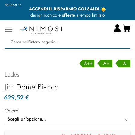
Lingua
Italiano
ACCENDI IL RISPARMIO COI SALDI
design iconico e
offerte
a tempo limitato
Ca
Ce
A++
A+
A
Lodes
Jim Dome Bianco
629,52 €
Colore