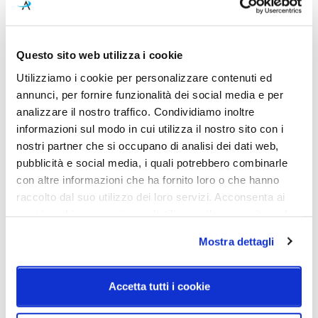
Colore led
Dimensioni
3000K
18mm x h410mm x Ø 25mm x
Ø 12mm
Questo sito web utilizza i cookie
Utilizziamo i cookie per personalizzare contenuti ed
Sorgente luminosa
Potenza e attacco
annunci, per fornire funzionalità dei social media e per
Led integrato
10W - 1300lm - 3000K -
analizzare il nostro traffico. Condividiamo inoltre
CRI>80
informazioni sul modo in cui utilizza il nostro sito con i
Diffusore
Classe energetica
nostri partner che si occupano di analisi dei dati web,
Metacrilato 040
A++, A+, A
pubblicità e social media, i quali potrebbero combinarle
con altre informazioni che ha fornito loro o che hanno
IP
raccolto dal suo utilizzo dei loro servizi. Acconsenta ai
20
nostri cookie se continua ad utilizzare il nostro sito web.
Mostra dettagli
Schemi tecnici
Accetta tutti i cookie