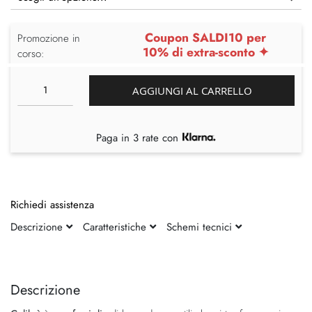
Coupon SALDI10 per
Promozione in
10% di extra-sconto ✦
corso:
AGGIUNGI AL CARRELLO
Paga in 3 rate con
Richiedi assistenza
Descrizione
Caratteristiche
Schemi tecnici
Vai
Vai
alla
all'inizio
fine
della
Descrizione
della
galleria