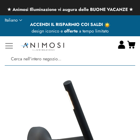
★ Animosi Illuminazione vi augura delle BUONE VACANZE ★
Lingua
Italiano
ACCENDI IL RISPARMIO COI SALDI
design iconico e
offerte
a tempo limitato
Ca
Ce