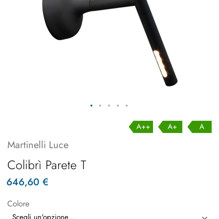
A++
A+
A
Martinelli Luce
Colibrì Parete T
646,60 €
Colore