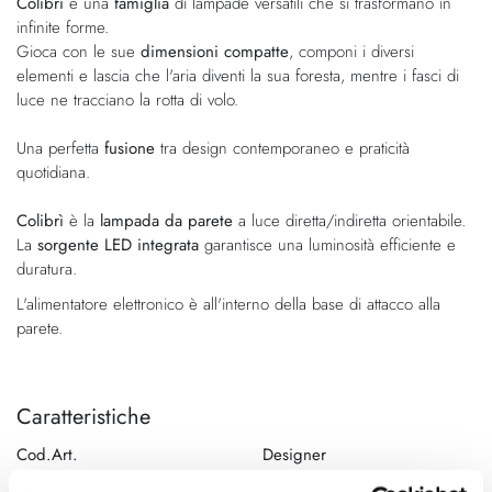
Colibrì
è una
famiglia
di lampade versatili che si trasformano in
galleria
di
infinite forme.
di
immagini
Gioca con le sue
dimensioni compatte
, componi i diversi
immagini
elementi e lascia che l'aria diventi la sua foresta, mentre i fasci di
luce ne tracciano la rotta di volo.
Una perfetta
fusione
tra design contemporaneo e praticità
quotidiana.
Colibrì
è la
lampada da parete
a luce diretta/indiretta orientabile.
La
sorgente LED integrata
garantisce una luminosità efficiente e
duratura.
L'alimentatore elettronico è all'interno della base di attacco alla
parete.
Caratteristiche
Cod.Art.
Designer
Colibrì Parete T
Emiliana Martinelli