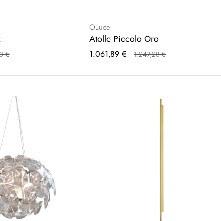
OLuce
2
Atollo Piccolo Oro
Prezzo
1.061,89 €
0 €
1.249,28 €
speciale