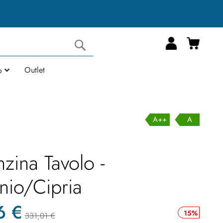
Carrell
Cerca
Outlet
o
A++
A
zina Tavolo -
nio/Cipria
6 €
15%
331,01 €