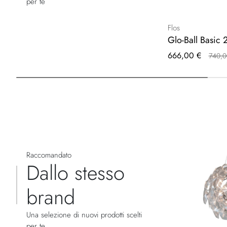
per te
Flos
Glo-Ball Basic 
Prezzo
666,00 €
740,0
speciale
Raccomandato
Dallo stesso
brand
Una selezione di nuovi prodotti scelti
per te