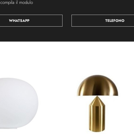
 compila il modulo
WHATSAPP
TELEFONO