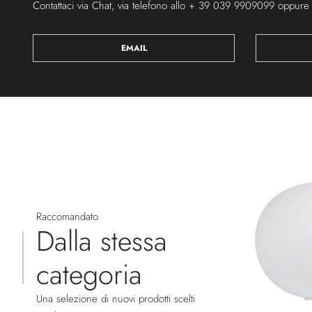
Contattaci via Chat, via telefono allo + 39 039 9909099 oppure
EMAIL
Raccomandato
Dalla stessa
categoria
Una selezione di nuovi prodotti scelti