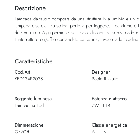
della
Descrizione
galleria
Lampada da tavolo composta da una struttura in alluminio e un 
di
lampada discreta, ma solida, perfetta per leggere. Il paralume è l
immagini
due perni e ciò gli permette, se urtato, di oscillare senza cader
L'interruttore on/off è comandato dall'astina, invece la lampadina
Caratteristiche
Cod.Art.
Designer
KED13=P2038
Paolo Rizzatto
Sorgente luminosa
Potenza e attacco
Lampadina Led
7W - E14
Dimmerazione
Classe energetica
On/Off
A++, A