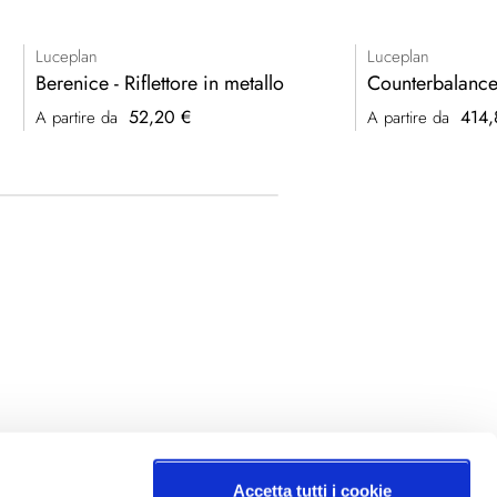
Luceplan
Luceplan
Berenice - Riflettore in metallo
Counterbalance
52,20 €
414,
A partire da
A partire da
Accetta tutti i cookie