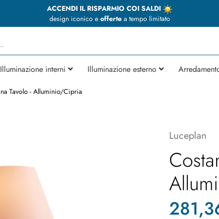
ACCENDI IL RISPARMIO COI SALDI
design iconico e
offerte
a tempo limitato
Illuminazione interni
Illuminazione esterno
Arredament
na Tavolo - Alluminio/Cipria
Luceplan
Costan
Allumi
281,3