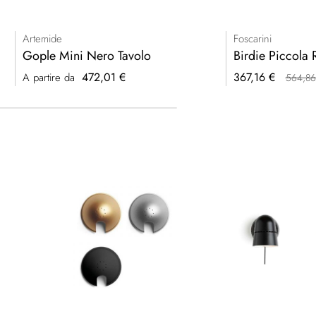
Artemide
Foscarini
Gople Mini Nero Tavolo
Birdie Piccola 
Prezzo
472,01 €
367,16 €
A partire da
564,86
speciale