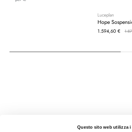
Luceplan
Hope Sospensi
Prezzo
1.594,60 €
1.8
speciale
Questo sito web utilizza i