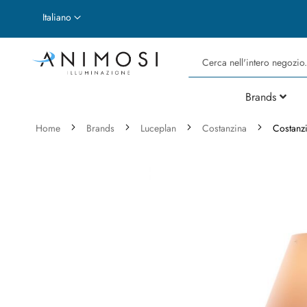
Lingua
Italiano
Cerca
Brands
Home
Brands
Luceplan
Costanzina
Costanzi
Vai
alla
fine
della
galleria
di
immagini