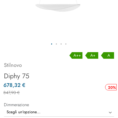
A++
A+
A
Stilnovo
Diphy 75
678,32 €
20%
847,90 €
Dimmerazione