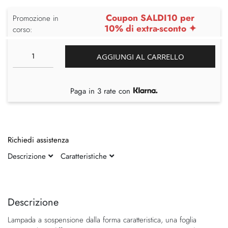
Coupon SALDI10 per
Promozione in
10% di extra-sconto ✦
corso:
AGGIUNGI AL CARRELLO
Paga in 3 rate con
Richiedi assistenza
Descrizione
Caratteristiche
Vai
Vai
alla
all'inizio
fine
della
Descrizione
della
galleria
Lampada a sospensione dalla forma caratteristica, una foglia
galleria
di