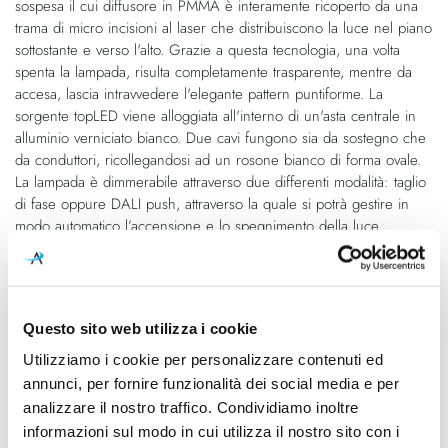
sospesa il cui diffusore in PMMA è interamente ricoperto da una
di
immagini
trama di micro incisioni al laser che distribuiscono la luce nel piano
immagini
sottostante e verso l'alto. Grazie a questa tecnologia, una volta
spenta la lampada, risulta completamente trasparente, mentre da
accesa, lascia intravvedere l'elegante pattern puntiforme. La
sorgente topLED viene alloggiata all'interno di un'asta centrale in
alluminio verniciato bianco. Due cavi fungono sia da sostegno che
da conduttori, ricollegandosi ad un rosone bianco di forma ovale.
La lampada è dimmerabile attraverso due differenti modalità: taglio
di fase oppure DALI push, attraverso la quale si potrà gestire in
modo automatico l’accensione e lo spegnimento della luce.
Caratteristiche
Questo sito web utilizza i cookie
Cod.Art.
Dimensioni
Utilizziamo i cookie per personalizzare contenuti ed
Diphy 75
756mm x 554mm - H Max
2200mm
annunci, per fornire funzionalità dei social media e per
analizzare il nostro traffico. Condividiamo inoltre
Sorgente luminosa
Potenza e attacco
informazioni sul modo in cui utilizza il nostro sito con i