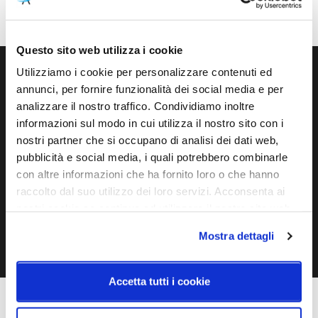
Dimmerabile
A++, A+, A
Questo sito web utilizza i cookie
Utilizziamo i cookie per personalizzare contenuti ed
Ti servono maggiori informazioni?
annunci, per fornire funzionalità dei social media e per
analizzare il nostro traffico. Condividiamo inoltre
Contattaci via Chat, via telefono allo + 39 039 9909099 oppure
informazioni sul modo in cui utilizza il nostro sito con i
compila il modulo
nostri partner che si occupano di analisi dei dati web,
pubblicità e social media, i quali potrebbero combinarle
EMAIL
WHATSAPP
con altre informazioni che ha fornito loro o che hanno
raccolto dal suo utilizzo dei loro servizi. Acconsenta ai
nostri cookie se continua ad utilizzare il nostro sito web.
TELEFONO
MODULO CONTATTI
Mostra dettagli
Accetta tutti i cookie