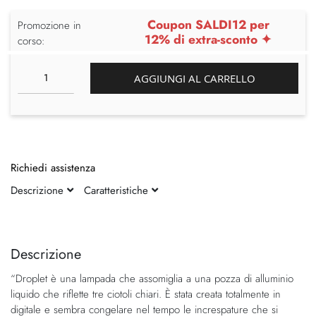
Coupon SALDI12 per
Promozione in
12% di extra-sconto ✦
corso:
AGGIUNGI AL CARRELLO
Richiedi assistenza
Descrizione
Caratteristiche
Vai
Vai
alla
all'inizio
fine
della
Descrizione
della
galleria
“Droplet è una lampada che assomiglia a una pozza di alluminio
galleria
di
liquido che riflette tre ciotoli chiari. È stata creata totalmente in
di
immagini
digitale e sembra congelare nel tempo le increspature che si
immagini