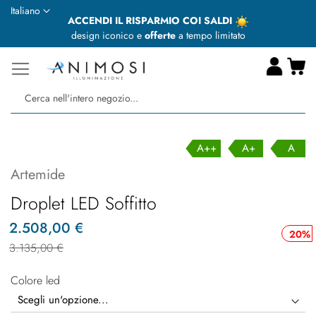
Lingua
Italiano
ACCENDI IL RISPARMIO COI SALDI
design iconico e
offerte
a tempo limitato
Ca
Ce
A++
A+
A
Artemide
Droplet LED Soffitto
2.508,00 €
20%
3.135,00 €
Colore led