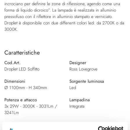
incrociano per definire le zone di riflessione, agendo come una
forma di liquido dicroico”. La lampada è realizzata in alluminio
pressofuso con il riflettore in alluminio stampato e verniciato.
Droplet è disponibile con due differenti colori led: da 2700K o da
3000K.
Caratteristiche
Cod.Art.
Designer
Droplet LED Soffitto
Ross Lovegrove
Dimensioni
Sorgente luminosa
Ø 1100mm - H 340mm
Led
Potenza e attacco
Lampadina
3x 29W - 3000K - 3031Lm /
Integrata
3241Lm
Dimmerazione
Classe energetica