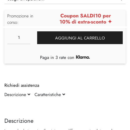
Coupon SALDI10 per
Promozione in
10% di extra-sconto ✦
corso:
AGGIUNGI AL CARRELLO
Paga in 3 rate con
Richiedi assistenza
Descrizione
Caratteristiche
Vai
Vai
alla
all'inizio
fine
della
Descrizione
della
galleria