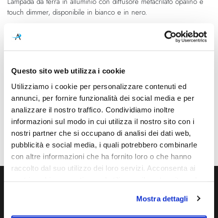
Lampada da terra in alluminio con diffusore metacrilato opalino e
galleria
di
touch dimmer, disponibile in bianco e in nero.
di
immagini
immagini
Caratteristiche
Cod.Art.
Dimensioni
Questo sito web utilizza i cookie
Elle Terra
250mm x 250mm - H 1950mm
Utilizziamo i cookie per personalizzare contenuti ed
Sorgente luminosa
Potenza e attacco
annunci, per fornire funzionalità dei social media e per
Led integrato
60W - 3000K - 4800Lm
analizzare il nostro traffico. Condividiamo inoltre
informazioni sul modo in cui utilizza il nostro sito con i
Dimmerazione
Classe energetica
nostri partner che si occupano di analisi dei dati web,
Dimmerabile
A++
pubblicità e social media, i quali potrebbero combinarle
con altre informazioni che ha fornito loro o che hanno
raccolto dal suo utilizzo dei loro servizi. Acconsenta ai
nostri cookie se continua ad utilizzare il nostro sito web.
Ti servono maggiori informazioni?
Mostra dettagli
Contattaci via Chat, via telefono allo + 39 039 9909099 oppure