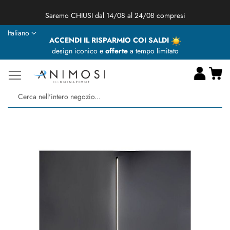
★ Animosi Illuminazione vi augura delle BUONE VACANZE ★
Lingua
Italiano
ACCENDI IL RISPARMIO COI SALDI
design iconico e
offerte
a tempo limitato
Ca
Ce