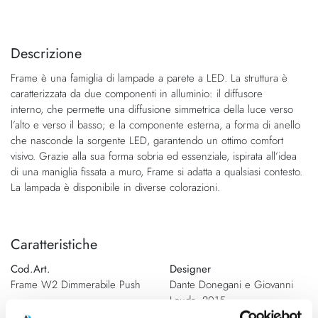
Vai
Vai
alla
all'inizio
fine
della
Descrizione
della
galleria
Frame è una famiglia di lampade a parete a LED. La struttura è
galleria
di
caratterizzata da due componenti in alluminio: il diffusore
di
immagini
interno, che permette una diffusione simmetrica della luce verso
immagini
l’alto e verso il basso; e la componente esterna, a forma di anello
che nasconde la sorgente LED, garantendo un ottimo comfort
visivo. Grazie alla sua forma sobria ed essenziale, ispirata all’idea
di una maniglia fissata a muro, Frame si adatta a qualsiasi contesto.
La lampada è disponibile in diverse colorazioni.
Caratteristiche
Cod.Art.
Designer
Frame W2 Dimmerabile Push
Dante Donegani e Giovanni
Lauda, 2015