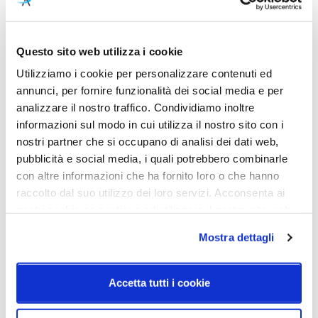
Dimensioni
Sorgente luminosa
270mm x 100mm - H 48mm
Led integrato
Questo sito web utilizza i cookie
Potenza e attacco
Dimmerazione
29W - 2700K / 3000K -
Push
Utilizziamo i cookie per personalizzare contenuti ed
3200Lm
annunci, per fornire funzionalità dei social media e per
analizzare il nostro traffico. Condividiamo inoltre
Classe energetica
informazioni sul modo in cui utilizza il nostro sito con i
A++
nostri partner che si occupano di analisi dei dati web,
pubblicità e social media, i quali potrebbero combinarle
con altre informazioni che ha fornito loro o che hanno
raccolto dal suo utilizzo dei loro servizi. Acconsenta ai
Schemi tecnici
nostri cookie se continua ad utilizzare il nostro sito web.
Mostra dettagli
Accetta tutti i cookie