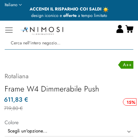
Lingua
Italiano
ACCENDI IL RISPARMIO COI SALDI
design iconico e
offerte
a tempo limitato
Ca
Ce
A++
Rotaliana
Frame W4 Dimmerabile Push
611,83 €
15%
719,80 €
Colore