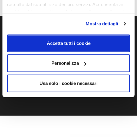
raccolto dal suo utilizzo dei loro servizi. Acconsenta ai
nostri cookie se continua ad utilizzare il nostro sito web.
Mostra dettagli
Ti servono maggiori informazioni?
Accetta tutti i cookie
Contattaci via Chat, via telefono allo + 39 039 9909099 oppure
compila il modulo
Personalizza
EMAIL
WHATSAPP
Usa solo i cookie necessari
TELEFONO
MODULO CONTATTI