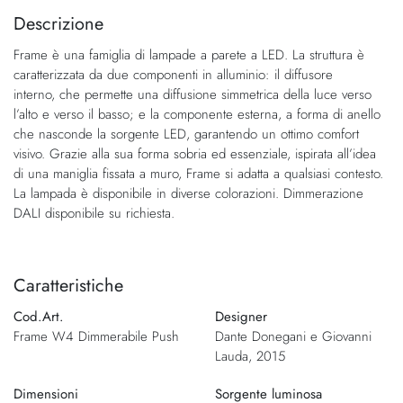
fine
della
Descrizione
della
galleria
Frame è una famiglia di lampade a parete a LED. La struttura è
galleria
di
caratterizzata da due componenti in alluminio: il diffusore
di
immagini
interno, che permette una diffusione simmetrica della luce verso
immagini
l’alto e verso il basso; e la componente esterna, a forma di anello
che nasconde la sorgente LED, garantendo un ottimo comfort
visivo. Grazie alla sua forma sobria ed essenziale, ispirata all’idea
di una maniglia fissata a muro, Frame si adatta a qualsiasi contesto.
La lampada è disponibile in diverse colorazioni. Dimmerazione
DALI disponibile su richiesta.
Caratteristiche
Cod.Art.
Designer
Frame W4 Dimmerabile Push
Dante Donegani e Giovanni
Lauda, 2015
Dimensioni
Sorgente luminosa