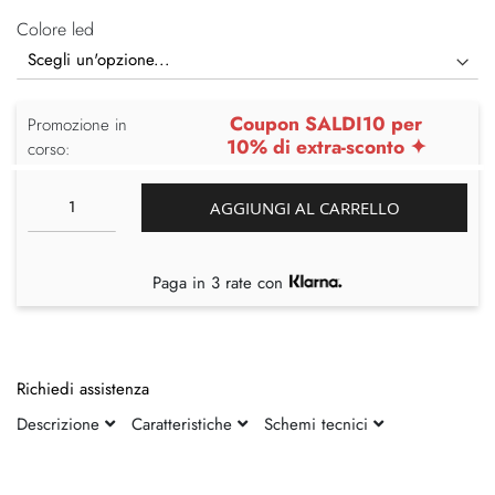
Colore led
Coupon SALDI10 per
Promozione in
10% di extra-sconto ✦
corso:
AGGIUNGI AL CARRELLO
Paga in 3 rate con
Richiedi assistenza
Descrizione
Caratteristiche
Schemi tecnici
Vai
Vai
alla
all'inizio