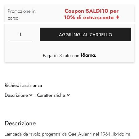
Coupon SALDI10 per
Promozione in
10% di extra-sconto ✦
corso:
AGGIUNGI AL CARRELLO
Paga in 3 rate con
Richiedi assistenza
Descrizione
Caratteristiche
Vai
Vai
alla
all'inizio
fine
della
Descrizione
della
galleria
Lampada da tavolo progettata da Gae Aulenti nel 1964. Ibrido tra
galleria
di