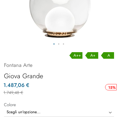
A++
A+
A
Fontana Arte
Giova Grande
1.487,06 €
15%
1.749,48 €
Colore