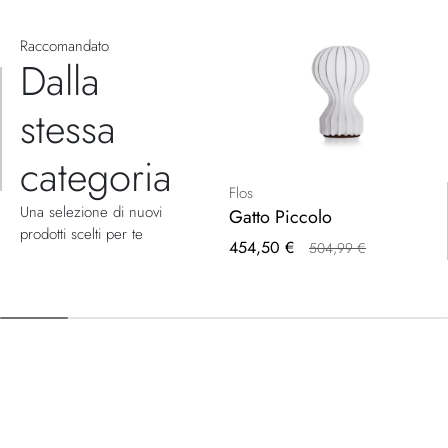
Raccomandato
Dalla
stessa
categoria
Flos
Una selezione di nuovi
Gatto Piccolo
prodotti scelti per te
Prezzo
454,50 €
504,99 €
speciale