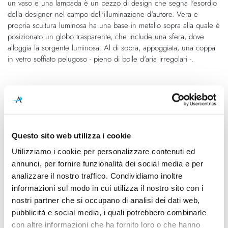
un vaso e una lampada è un pezzo di design che segna l'esordio
di
immagini
della designer nel campo dell'illuminazione d'autore. Vera e
immagini
propria scultura luminosa ha una base in metallo sopra alla quale è
posizionato un globo trasparente, che include una sfera, dove
alloggia la sorgente luminosa. Al di sopra, appoggiata, una coppa
in vetro soffiato pelugoso - pieno di bolle d'aria irregolari -.
Caratteristiche
Cod.Art.
Designer
Giova Grande
Gae Aulenti, 1964
Questo sito web utilizza i cookie
Dimensioni
Sorgente luminosa
Utilizziamo i cookie per personalizzare contenuti ed
500mm - H 590mm
Lampadina Led
annunci, per fornire funzionalità dei social media e per
analizzare il nostro traffico. Condividiamo inoltre
Potenza e attacco
Lampadina
informazioni sul modo in cui utilizza il nostro sito con i
Max 100W - E27
Esclusa
nostri partner che si occupano di analisi dei dati web,
pubblicità e social media, i quali potrebbero combinarle
Dimmerazione
Classe energetica
con altre informazioni che ha fornito loro o che hanno
On/Off
A++, A+, A