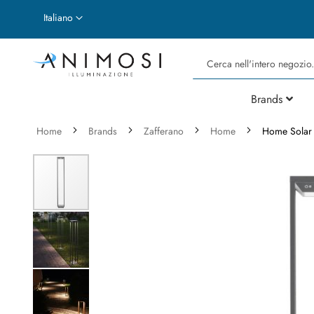
Lingua
Italiano
Cerca
Brands
Home
Brands
Zafferano
Home
Home Solar 
Vai
alla
fine
della
galleria
di
immagini