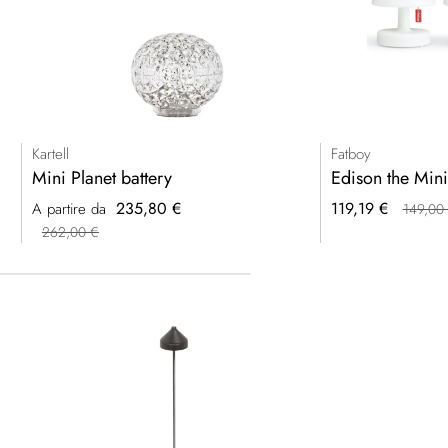
Kartell
Fatboy
Mini Planet battery
Edison the Mini
Prezzo
235,80 €
119,19 €
A partire da
149,00
speciale
262,00 €