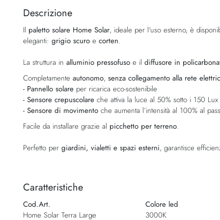
della
Descrizione
galleria
Il
paletto solare Home Solar
, ideale per l'uso esterno, è disponi
di
eleganti:
grigio scuro
e
corten
.
immagini
La struttura in
alluminio pressofuso
e il
diffusore in policarbona
Completamente
autonomo
,
senza collegamento alla rete elettri
- Pannello solare
per ricarica eco-sostenibile
- Sensore crepuscolare
che attiva la luce al 50% sotto i 150 Lux
- Sensore di movimento
che aumenta l’intensità al 100% al pass
Facile da installare grazie al
picchetto per terreno
.
Perfetto per
giardini, vialetti e spazi esterni
, garantisce efficie
Caratteristiche
Cod.Art.
Colore led
Home Solar Terra Large
3000K