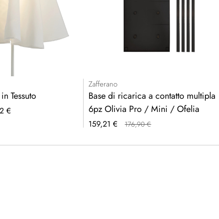
Zafferano
in Tessuto
Base di ricarica a contatto multipla
6pz Olivia Pro / Mini / Ofelia
2 €
Prezzo
159,21 €
176,90 €
speciale