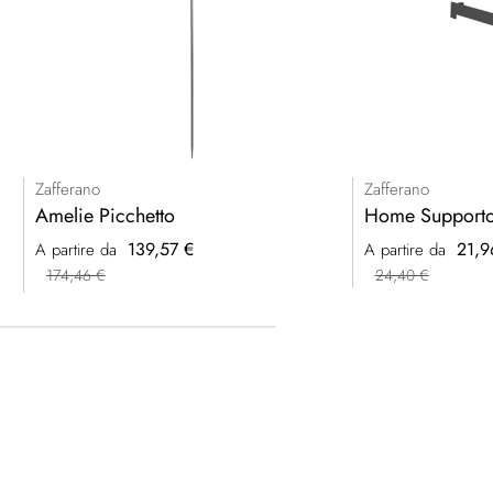
Zafferano
Zafferano
Amelie Picchetto
Home Supporto
139,57 €
21,9
A partire da
A partire da
174,46 €
24,40 €