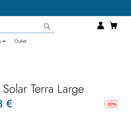
Carrell
Cerca
Outlet
o
Solar Terra Large
8 €
20%