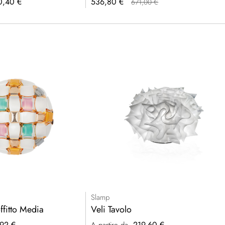
Prezzo
0,40 €
536,80 €
671,00 €
speciale
Slamp
ffitto Media
Veli Tavolo
92 €
219,60 €