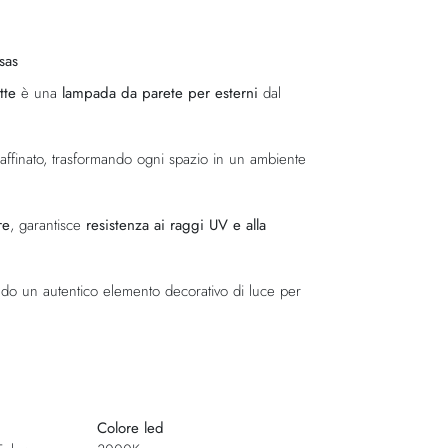
sas
tte
è una
lampada da parete per esterni
dal
 raffinato, trasformando ogni spazio in un ambiente
re
, garantisce
resistenza ai raggi UV e alla
ndo un autentico elemento decorativo di luce per
Colore led