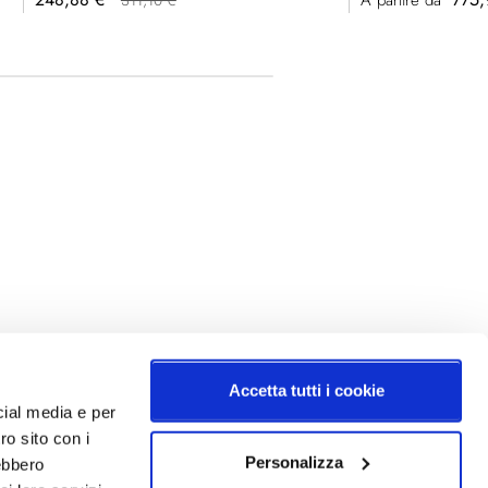
A partire da
311,10 €
speciale
Accetta tutti i cookie
cial media e per
ro sito con i
Personalizza
rebbero