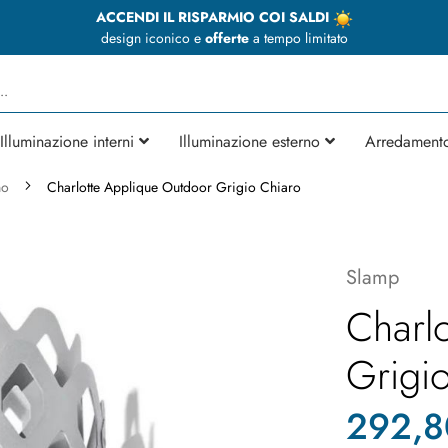
ACCENDI IL RISPARMIO COI SALDI
design iconico e
offerte
a tempo limitato
Illuminazione interni
Illuminazione esterno
Arredament
no
Charlotte Applique Outdoor Grigio Chiaro
Slamp
Charl
Grigi
292,8