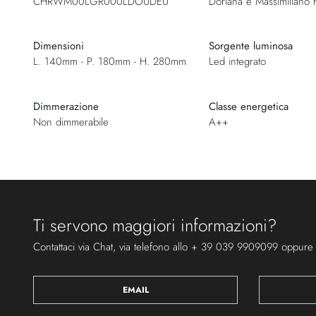
CHRWM00LGR000LDOUDEU
Doriana e Massimiliano 
Dimensioni
Sorgente luminosa
L. 140mm - P. 180mm - H. 280mm
Led integrato
Dimmerazione
Classe energetica
Non dimmerabile
A++
Ti servono maggiori informazioni?
Contattaci via Chat, via telefono allo + 39 039 9909099 oppure
EMAIL