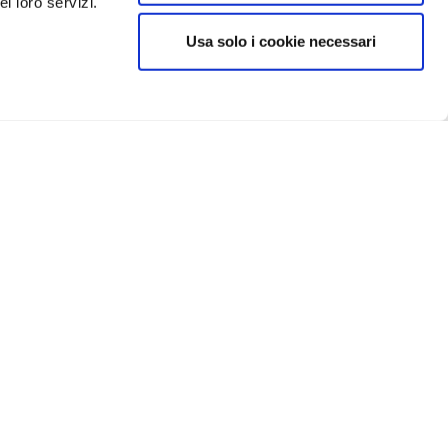
i loro servizi.
Usa solo i cookie necessari
CRIVITI
IN EVIDENZA
Catellani e Smith
Flos