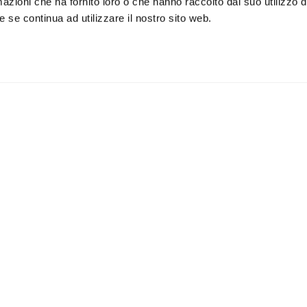
azioni che ha fornito loro o che hanno raccolto dal suo utilizzo de
 se continua ad utilizzare il nostro sito web.
iviti alla newsletter
IS
 un buono sconto del 5% per il
Accetto la vostra
privacy
imo acquisto
policy
ILI
APPLICAZIONI
Lampade da parete
Lampade da soffitto