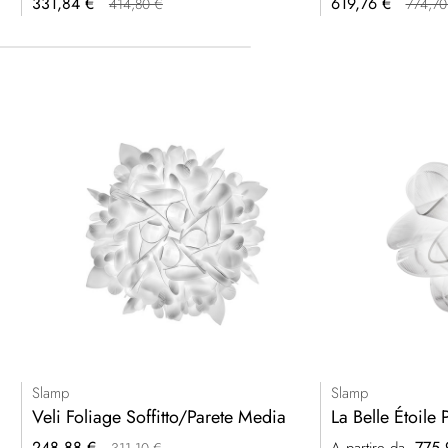
Prezzo
Prezzo
331,84 €
619,76 €
414,80 €
774,70
speciale
speciale
Slamp
Slamp
Veli Foliage Soffitto/Parete Media
La Belle Étoile P
Prezzo
248,88 €
775,