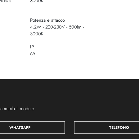
Fuksas
3000K
Potenza e attacco
4.2W - 220-230V - 500lm -
3000K
IP
65
 compila il modulo
WHATSAPP
TELEFONO