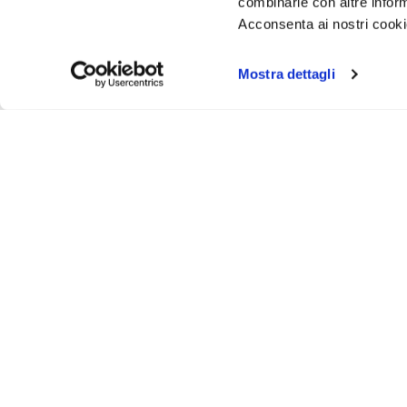
combinarle con altre inform
Acconsenta ai nostri cookie
Mostra dettagli
Iscr
Ricevi
tuo pr
ASSISTENZA
INFO UT
Via Bergamo, 43 - 23807 - Merate (Lecco)
Contattaci
@
info@animosi.it
Chi siamo
T
+ 39 039 9909099