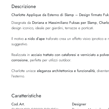
della
Descrizione
galleria
Charlotte Applique da Esterno di Slamp – Design firmato Fuk
di
immagini
Disegnata da
Doriana e Massimiliano Fuksas per Slamp
,
Charlo
design iconico, ideale per giardini, terrazze e porticati.
Il motivo
a nido d’ape
traforato crea un effetto visivo ipnotico e
suggestivo.
Realizzata in
acciaio trattato con cataforesi e verniciato a polve
corrosione
, perfetta per utilizzi outdoor.
Charlotte unisce
eleganza architettonica e funzionalità
, diventa
l'esterno.
Caratteristiche
Cod.Art.
Designer