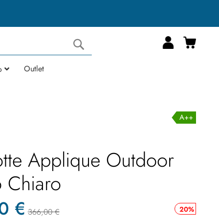
Carrell
Cerca
Outlet
o
A++
otte Applique Outdoor
o Chiaro
0 €
20%
366,00 €