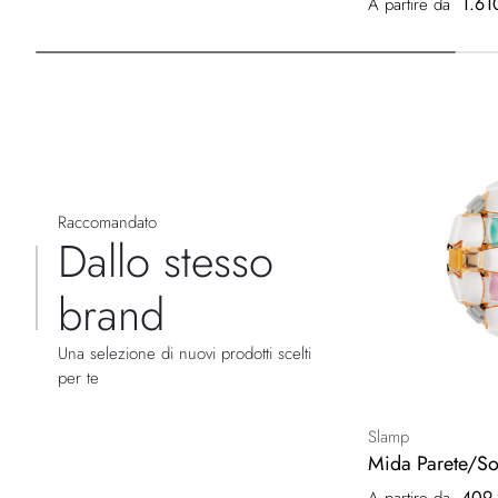
1.61
A partire da
Raccomandato
Dallo stesso
brand
Una selezione di nuovi prodotti scelti
per te
Slamp
Mida Parete/So
409,