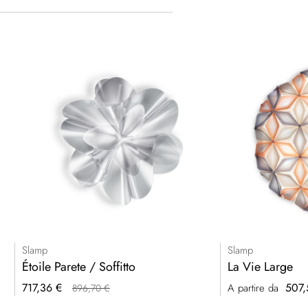
Slamp
Slamp
Étoile Parete / Soffitto
La Vie Large
Prezzo
717,36 €
507,
A partire da
896,70 €
speciale