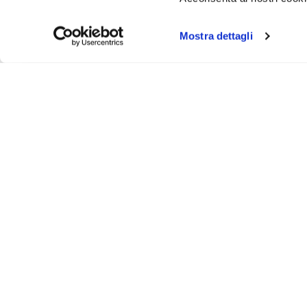
Mostra dettagli
Iscr
Ricevi
tuo pr
ASSISTENZA
INFO UT
Via Bergamo, 43 - 23807 - Merate (Lecco)
Contattaci
@
info@animosi.it
Chi siamo
T
+ 39 039 9909099
Sconti
WhatsApp
+ 39 334 6626625
Spedizioni 