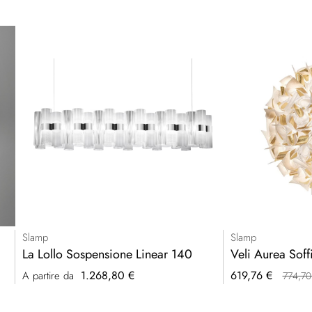
Slamp
Slamp
La Lollo Sospensione Linear 140
Veli Aurea Soff
Prezzo
1.268,80 €
619,76 €
A partire da
774,70
speciale