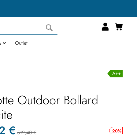
Carrell
Cerca
Outlet
o
A++
tte Outdoor Bollard
ite
2 €
20%
512,40 €