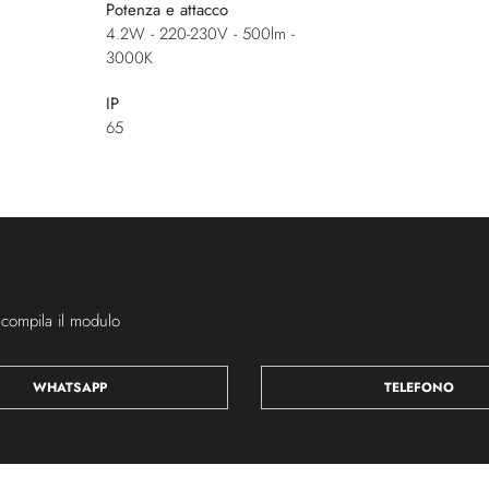
Potenza e attacco
4.2W - 220-230V - 500lm -
3000K
IP
65
 compila il modulo
WHATSAPP
TELEFONO