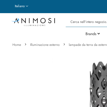
Lingua
Italiano
Cerca
Brands
Home
Illuminazione esterno
lampade da terra da ester
Vai
alla
fine
della
galleria
di
immagini