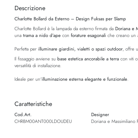
della
Descrizione
galleria
Charlotte Bollard da Esterno – Design Fuksas per Slamp
di
immagini
Charlotte Bollard è la lampada da esterno firmata da
Doriana e 
una
trama a nido d’ape
con
forature esagonali
che creano un af
Perfetta per
illuminare giardini, vialetti o spazi outdoor
, offre 
Il fissaggio avviene su
base estetica ancorabile a terra
con viti o
versatilità di installazione.
Ideale per un'
illuminazione esterna elegante e funzionale
.
Caratteristiche
Cod.Art.
Designer
CHRBM00ANT000LDOUDEU
Doriana e Massimiliano 