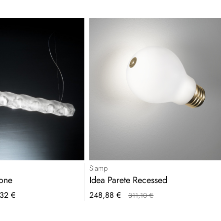
Slamp
one
Idea Parete Recessed
Prezzo
32 €
248,88 €
311,10 €
speciale