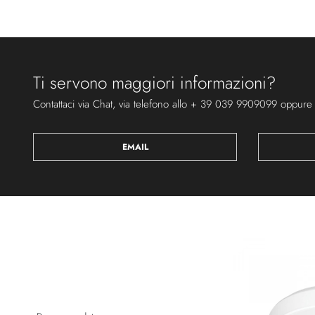
Ti servono maggiori informazioni?
Contattaci via Chat, via telefono allo + 39 039 9909099 oppure
EMAIL