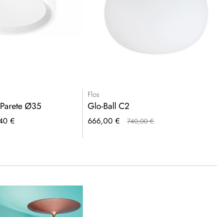
Flos
/Parete Ø35
Glo-Ball C2
Prezzo
40 €
666,00 €
740,00 €
speciale