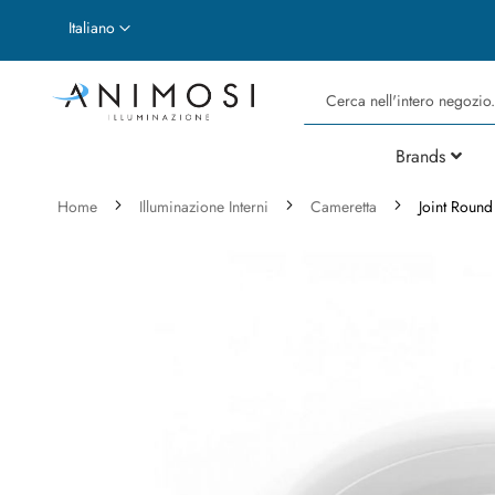
Lingua
Italiano
Cerca
Brands
Home
Illuminazione Interni
Cameretta
Joint Round
Vai
alla
fine
della
galleria
di
immagini