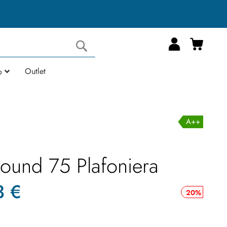
Carrell
Cerca
Outlet
o
A++
Round 75 Plafoniera
3 €
20%