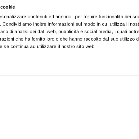
 cookie
rsonalizzare contenuti ed annunci, per fornire funzionalità dei so
o. Condividiamo inoltre informazioni sul modo in cui utilizza il nost
ano di analisi dei dati web, pubblicità e social media, i quali pot
azioni che ha fornito loro o che hanno raccolto dal suo utilizzo de
 se continua ad utilizzare il nostro sito web.
iviti alla newsletter
IS
 un buono sconto del 5% per il
Accetto la vostra
privacy
imo acquisto
policy