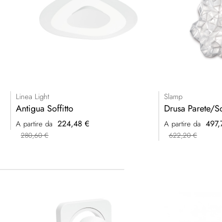
Linea Light
Slamp
Antigua Soffitto
Drusa Parete/So
224,48 €
497,
A partire da
A partire da
280,60 €
622,20 €