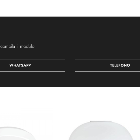
 compila il modulo
WHATSAPP
TELEFONO