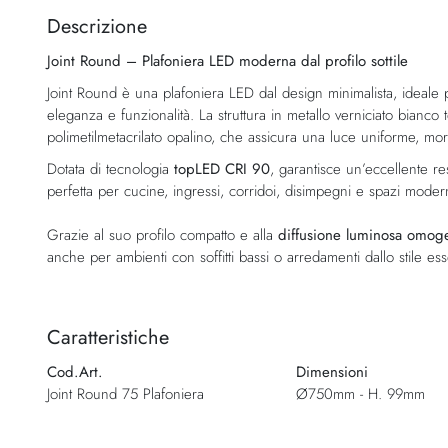
della
Descrizione
galleria
Joint Round – Plafoniera LED moderna dal profilo sottile
di
immagini
Joint Round è una plafoniera LED dal design minimalista, ideale
eleganza e funzionalità. La struttura in metallo verniciato bianco 
polimetilmetacrilato opalino, che assicura una luce uniforme, mor
Dotata di tecnologia
topLED CRI 90
, garantisce un’eccellente r
perfetta per cucine, ingressi, corridoi, disimpegni e spazi modern
Grazie al suo profilo compatto e alla
diffusione luminosa omog
anche per ambienti con soffitti bassi o arredamenti dallo stile ess
Caratteristiche
Cod.Art.
Dimensioni
Joint Round 75 Plafoniera
Ø750mm - H. 99mm