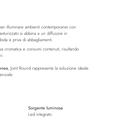
 per illuminare ambienti contemporanei con
texturizzato si abbina a un diffusore in
bida e priva di abbagliamenti.
esa cromatica e consumi contenuti, risultando
i.
enea
, Joint Round rappresenta la soluzione ideale
enziale.
Sorgente luminosa
Led integrato