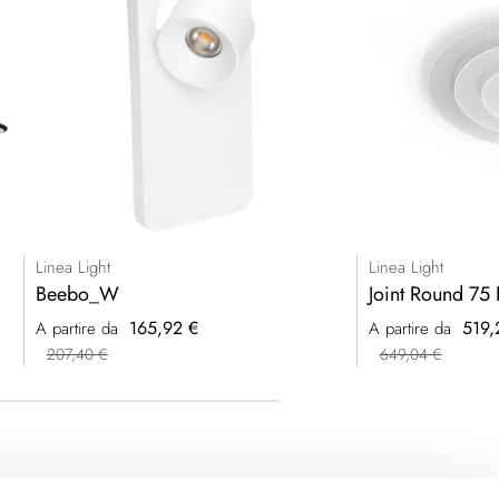
Linea Light
Linea Light
Beebo_W
Joint Round 75 
165,92 €
519,
A partire da
A partire da
207,40 €
649,04 €