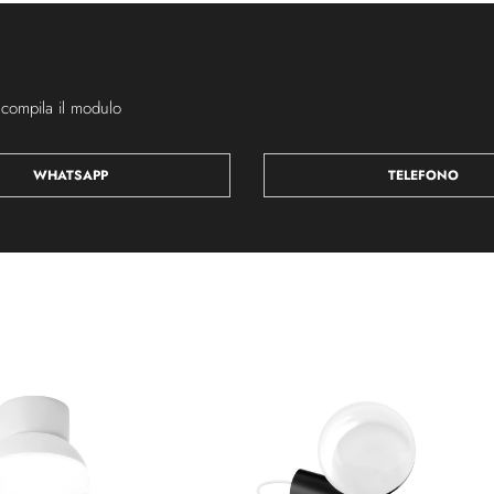
 compila il modulo
WHATSAPP
TELEFONO