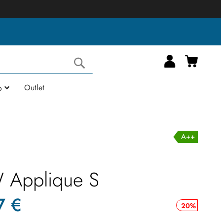
Carrell
Cerca
Outlet
o
A++
W Applique S
7 €
20%