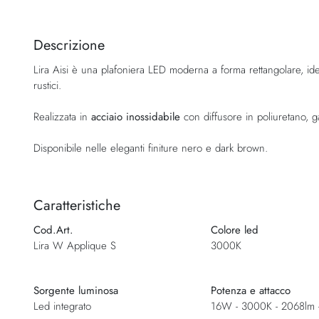
Vai
all'inizio
della
Descrizione
galleria
Lira Aisi è una plafoniera LED moderna a forma rettangolare, ide
di
rustici.
immagini
Realizzata in
acciaio inossidabile
con diffusore in poliuretano, ga
Disponibile nelle eleganti finiture nero e dark brown.
Caratteristiche
Cod.Art.
Colore led
Lira W Applique S
3000K
Sorgente luminosa
Potenza e attacco
Led integrato
16W - 3000K - 2068lm 