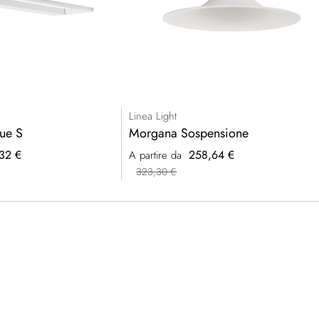
Linea Light
que S
Morgana Sospensione
32 €
258,64 €
A partire da
323,30 €