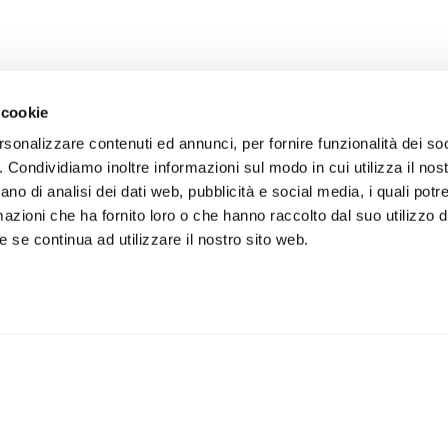
 cookie
rsonalizzare contenuti ed annunci, per fornire funzionalità dei so
o. Condividiamo inoltre informazioni sul modo in cui utilizza il nost
ano di analisi dei dati web, pubblicità e social media, i quali pot
azioni che ha fornito loro o che hanno raccolto dal suo utilizzo de
 se continua ad utilizzare il nostro sito web.
iviti alla newsletter
IS
 un buono sconto del 5% per il
Accetto la vostra
privacy