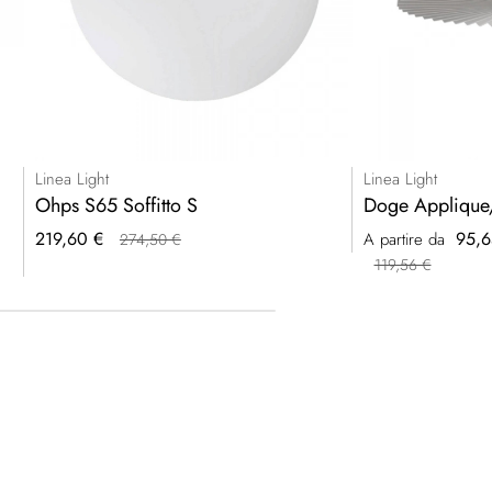
Linea Light
Linea Light
Ohps S65 Soffitto S
Doge Applique
Prezzo
219,60 €
95,6
A partire da
274,50 €
speciale
119,56 €