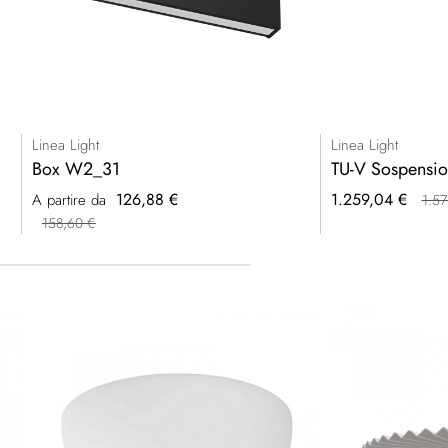
Linea Light
Linea Light
Box W2_31
TU-V Sospensio
Prezzo
126,88 €
1.259,04 €
A partire da
1.57
speciale
158,60 €