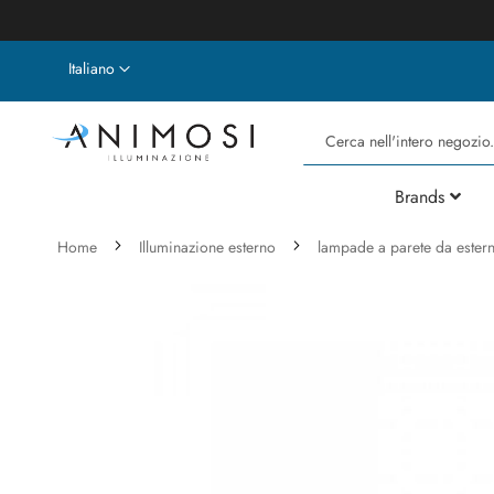
Lingua
Italiano
Cerca
Brands
Home
Illuminazione esterno
lampade a parete da ester
Vai
alla
fine
della
galleria
di
immagini