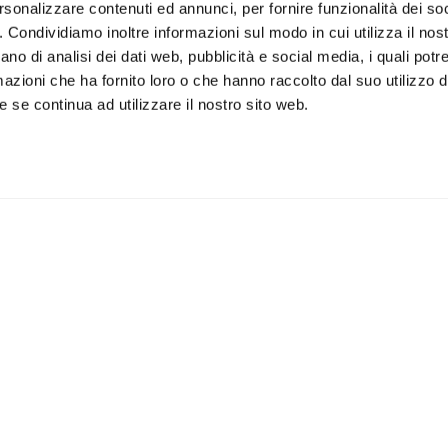
rsonalizzare contenuti ed annunci, per fornire funzionalità dei so
o. Condividiamo inoltre informazioni sul modo in cui utilizza il nost
ano di analisi dei dati web, pubblicità e social media, i quali pot
azioni che ha fornito loro o che hanno raccolto dal suo utilizzo de
 se continua ad utilizzare il nostro sito web.
iviti alla newsletter
IS
 un buono sconto del 5% per il
Accetto la vostra
privacy
imo acquisto
policy
ILI
APPLICAZIONI