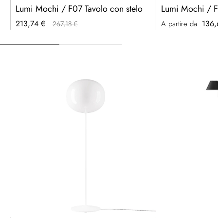
Lumi Mochi / F07 Tavolo con stelo
Lumi Mochi / F0
Prezzo
213,74 €
136,
A partire da
267,18 €
speciale