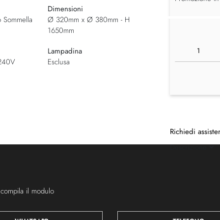
Dimensioni
o Sommella
Ø 320mm x Ø 380mm - H
1650mm
Lampadina
-240V
Esclusa
Richiedi assiste
Descrizione
 compila il modulo