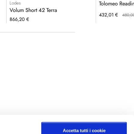
Lodes
Tolomeo Readin
Volum Short 42 Terra
432,01 €
480,0
866,20 €
Accetta tutti i cookie