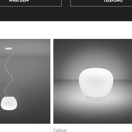
WHATSAPP
TELEFONO
Fabbian