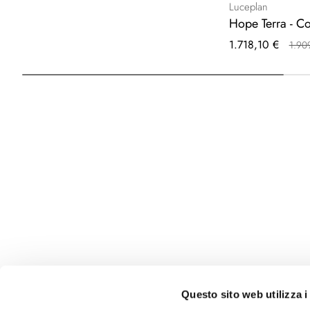
Luceplan
Hope Terra - C
Prezzo
1.718,10 €
1.90
speciale
Questo sito web utilizza i