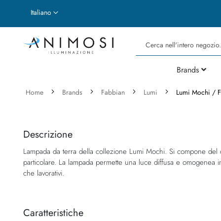
Lingua
Italiano
Cerca
Brands
Home
Brands
Fabbian
Lumi
Lumi Mochi / F
Vai
Vai
alla
all'inizio
fine
della
Descrizione
della
galleria
Lampada da terra della collezione Lumi Mochi. Si compone del di
galleria
di
particolare. La lampada permette una luce diffusa e omogenea in 
di
immagini
che lavorativi.
immagini
Caratteristiche