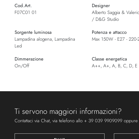
Cod.Art.
Designer
F07C01 01
Alberto Saggia & Valeri
/ D&G Studio
Sorgente luminosa
Potenza e attacco
Lampadina alogena, Lampadina
Max 150W - E27 - 220
Led
Dimmerazione
Classe energetica
On/Off
A++, A+, A, B, C, D, E
Ti servono maggiori informazioni?
Contattaci via Chat, via telefono allo + 39 039 9909099 oppure