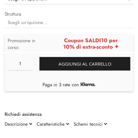
Struttura
Coupon SALDI10 per
Promozione in
10% di extra-sconto ✦
corso:
AGGIUNGI AL CARRELLO
Paga in 3 rate con
Richiedi assistenza
Descrizione
Caratteristiche
Schemi tecnici
Vai
Vai