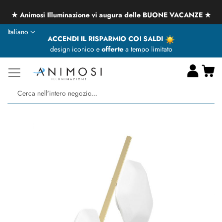
★ Animosi Illuminazione vi augura delle BUONE VACANZE ★
Lingua
Italiano
ACCENDI IL RISPARMIO COI SALDI
design iconico e
offerte
a tempo limitato
Ca
Ce