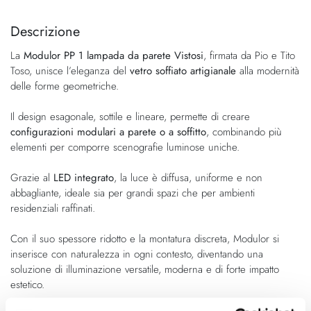
alla
all'inizio
fine
della
Descrizione
della
galleria
La
Modulor PP 1 lampada da parete Vistosi
, firmata da Pio e Tito
galleria
di
Toso, unisce l’eleganza del
vetro soffiato artigianale
alla modernità
di
immagini
delle forme geometriche.
immagini
Il design esagonale, sottile e lineare, permette di creare
configurazioni modulari a parete o a soffitto
, combinando più
elementi per comporre scenografie luminose uniche.
Grazie al
LED integrato
, la luce è diffusa, uniforme e non
abbagliante, ideale sia per grandi spazi che per ambienti
residenziali raffinati.
Con il suo spessore ridotto e la montatura discreta, Modulor si
inserisce con naturalezza in ogni contesto, diventando una
soluzione di illuminazione versatile, moderna e di forte impatto
estetico.