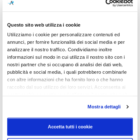
Caratteristiche
Cod.Art.
Designer
Questo sito web utilizza i cookie
Modulor PP 1 Parete
Pio e Tito Toso
Utilizziamo i cookie per personalizzare contenuti ed
annunci, per fornire funzionalità dei social media e per
Dimensioni
Sorgente luminosa
analizzare il nostro traffico. Condividiamo inoltre
H. 1000mm - L. 750mm
Led integrato
informazioni sul modo in cui utilizza il nostro sito con i
Potenza e attacco
Classe energetica
nostri partner che si occupano di analisi dei dati web,
LED 99 12W+19W | 4550lm
A++
pubblicità e social media, i quali potrebbero combinarle
con altre informazioni che ha fornito loro o che hanno
IP
raccolto dal suo utilizzo dei loro servizi. Acconsenta ai
20
nostri cookie se continua ad utilizzare il nostro sito web.
Mostra dettagli
Schemi tecnici
Accetta tutti i cookie