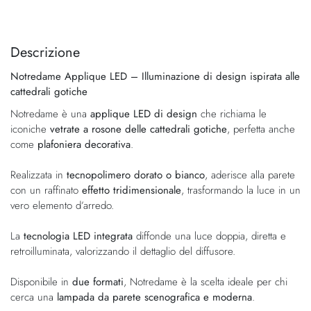
Vai
Vai
alla
all'inizio
fine
della
Descrizione
della
galleria
Notredame Applique LED – Illuminazione di design ispirata alle
galleria
di
cattedrali gotiche
di
immagini
immagini
Notredame è una
applique LED di design
che richiama le
iconiche
vetrate a rosone delle cattedrali gotiche
, perfetta anche
come
plafoniera decorativa
.
Realizzata in
tecnopolimero dorato o bianco
, aderisce alla parete
con un raffinato
effetto tridimensionale
, trasformando la luce in un
vero elemento d’arredo.
La
tecnologia LED integrata
diffonde una luce doppia, diretta e
retroilluminata, valorizzando il dettaglio del diffusore.
Disponibile in
due formati
, Notredame è la scelta ideale per chi
cerca una
lampada da parete scenografica e moderna
.