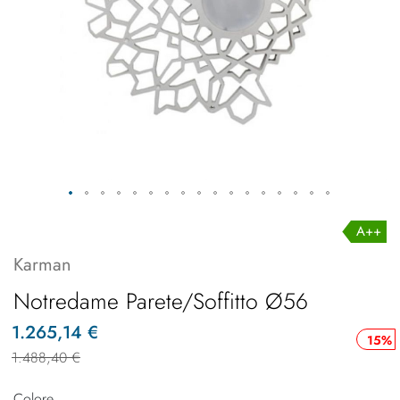
A++
Karman
Notredame Parete/Soffitto Ø56
1.265,14 €
15%
1.488,40 €
Colore