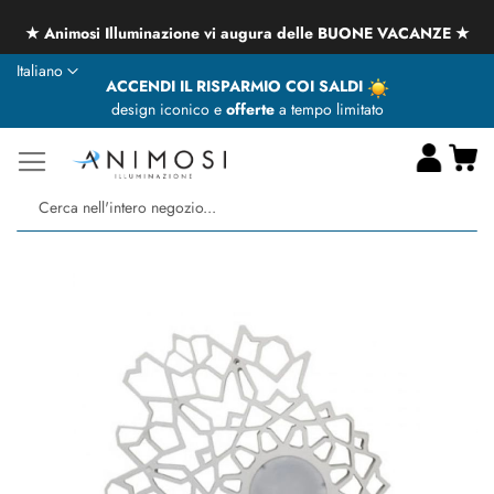
★ Animosi Illuminazione vi augura delle BUONE VACANZE ★
Lingua
Italiano
ACCENDI IL RISPARMIO COI SALDI
design iconico e
offerte
a tempo limitato
Ca
Ce