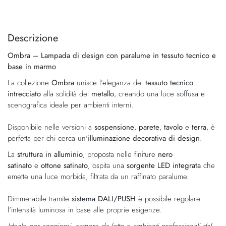
Vai
Vai
alla
all'inizio
fine
della
Descrizione
della
galleria
Ombra – Lampada di design con paralume in tessuto tecnico e
galleria
di
base in marmo
di
immagini
immagini
La collezione
Ombra
unisce l’eleganza del
tessuto tecnico
intrecciato
alla solidità del
metallo
, creando una luce soffusa e
scenografica ideale per ambienti interni.
Disponibile nelle versioni a
sospensione
,
parete
,
tavolo
e
terra
, è
perfetta per chi cerca un'
illuminazione decorativa di design
.
La
struttura in alluminio
, proposta nelle finiture
nero
satinato
e
ottone satinato
, ospita una
sorgente LED integrata
che
emette una luce morbida, filtrata da un raffinato paralume.
Dimmerabile tramite
sistema DALI/PUSH
è possibile regolare
l'intensità luminosa in base alle proprie esigenze.
Ideale per soggiorni, camere da letto e ambienti professionali dal