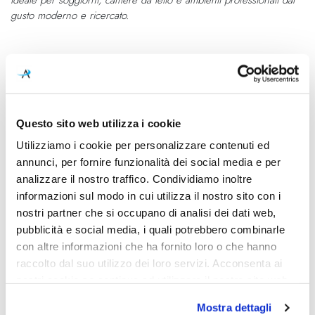
gusto moderno e ricercato.
Caratteristiche
Cod.Art.
Designer
Ombra Applique
Jordi Blasi 2025
Questo sito web utilizza i cookie
Colore led
Dimensione
Utilizziamo i cookie per personalizzare contenuti ed
2700K
DimensioniGrande L 1152mm -
annunci, per fornire funzionalità dei social media e per
P. 136mm Piccola L 652mm -
analizzare il nostro traffico. Condividiamo inoltre
P. 136cmLed 2700KGrande
informazioni sul modo in cui utilizza il nostro sito con i
23W – 912 lumenPiccola
nostri partner che si occupano di analisi dei dati web,
12,2W – 456 lumen
pubblicità e social media, i quali potrebbero combinarle
con altre informazioni che ha fornito loro o che hanno
Sorgente luminosa
Dimmerazione
Led integrato
Dimmerabile
raccolto dal suo utilizzo dei loro servizi. Acconsenta ai
nostri cookie se continua ad utilizzare il nostro sito web.
Classe energetica
IP
A++
20
Mostra dettagli