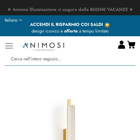
★ Animosi Illuminazione vi augura delle BUONE VACANZE ★
Lingua
Italiano
ACCENDI IL RISPARMIO COI SALDI
design iconico e
offerte
a tempo limitato
Ca
Ce