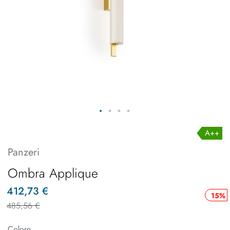
A++
Panzeri
Ombra Applique
412,73 €
15%
485,56 €
Colore