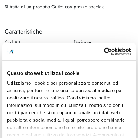
Si tratta di un prodotto Outlet con
prezzo speciale
.
Caratteristiche
Cod.Art.
Designer
F1074064_OUTLET
Edward Barber, Jay Osgerby
Dimensioni
Sorgente luminosa
Ø 330mm - H. 340mm
Lampadina Led
Questo sito web utilizza i cookie
Potenza e attacco
Lampadina
Utilizziamo i cookie per personalizzare contenuti ed
E27 15W - 2000lm -
E27 esclusa
annunci, per fornire funzionalità dei social media e per
220/240v
analizzare il nostro traffico. Condividiamo inoltre
informazioni sul modo in cui utilizza il nostro sito con i
Dimmerazione
Classe energetica
nostri partner che si occupano di analisi dei dati web,
Dimmerabile
A++
pubblicità e social media, i quali potrebbero combinarle
IP
con altre informazioni che ha fornito loro o che hanno
20
raccolto dal suo utilizzo dei loro servizi. Acconsenta ai