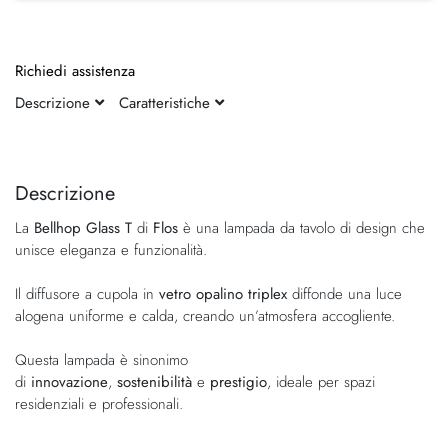
Richiedi assistenza
Descrizione
Caratteristiche
Vai
Vai
alla
all'inizio
fine
della
Descrizione
della
galleria
La
Bellhop Glass T
di
Flos
è una lampada da tavolo di design che
galleria
di
unisce eleganza e funzionalità.
di
immagini
immagini
Il diffusore a cupola in
vetro opalino triplex
diffonde una luce
alogena uniforme e calda, creando un’atmosfera accogliente.
Questa lampada è sinonimo
di
innovazione
,
sostenibilità
e
prestigio
, ideale per spazi
residenziali e professionali.