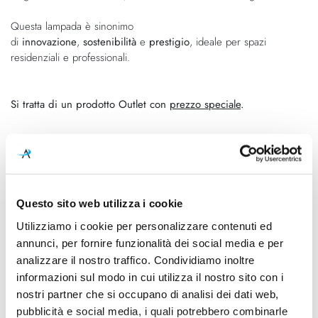
Questa lampada è sinonimo
di
innovazione
,
sostenibilità
e
prestigio
, ideale per spazi
residenziali e professionali.
Si tratta di un prodotto Outlet con
prezzo speciale
.
Caratteristiche
Cod.Art.
Designer
F1074026_OUTLET
Edward Barber, Jay Osgerby
Questo sito web utilizza i cookie
Utilizziamo i cookie per personalizzare contenuti ed
Dimensioni
Sorgente luminosa
annunci, per fornire funzionalità dei social media e per
Ø 330mm - H. 340mm
Lampadina Led
analizzare il nostro traffico. Condividiamo inoltre
Potenza e attacco
Lampadina
informazioni sul modo in cui utilizza il nostro sito con i
E27 15W - 2000lm -
E27 esclusa
nostri partner che si occupano di analisi dei dati web,
220/240v
pubblicità e social media, i quali potrebbero combinarle