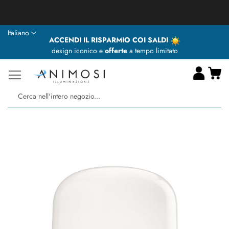
★ Animosi Illuminazione vi augura delle BUONE VACANZE ★
Lingua
Italiano
ACCENDI IL RISPARMIO COI SALDI
design iconico e
offerte
a tempo limitato
Ca
Ce