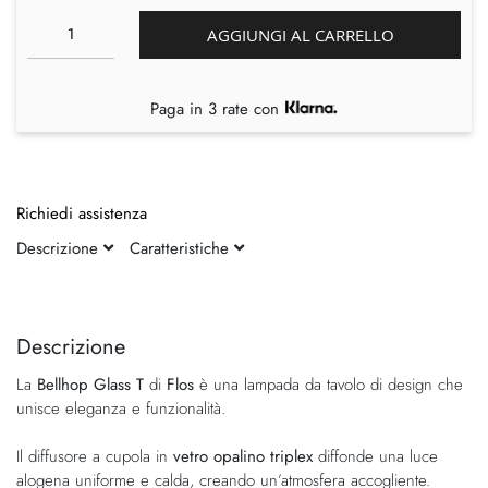
AGGIUNGI AL CARRELLO
Paga in 3 rate con
Richiedi assistenza
Descrizione
Caratteristiche
Vai
Vai
alla
all'inizio
fine
della
Descrizione
della
galleria
La
Bellhop Glass T
di
Flos
è una lampada da tavolo di design che
galleria
di
unisce eleganza e funzionalità.
di
immagini
immagini
Il diffusore a cupola in
vetro opalino triplex
diffonde una luce
alogena uniforme e calda, creando un’atmosfera accogliente.