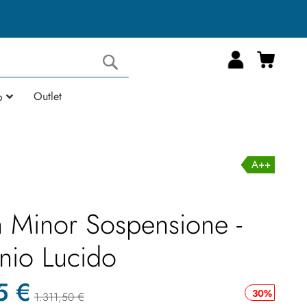
Carrell
Cerca
Outlet
o
A++
 Minor Sospensione -
nio Lucido
5 €
30%
1.311,50 €