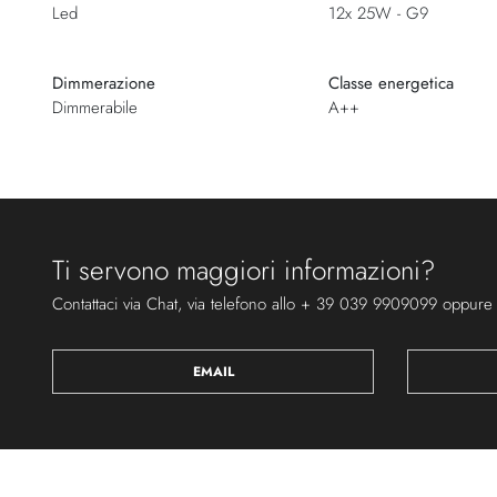
Led
12x 25W - G9
Dimmerazione
Classe energetica
Dimmerabile
A++
Ti servono maggiori informazioni?
Contattaci via Chat, via telefono allo + 39 039 9909099 oppure
EMAIL