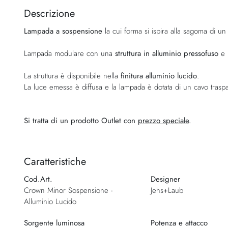
della
Descrizione
galleria
Lampada a sospensione
la cui forma si ispira alla sagoma di un 
di
immagini
Lampada modulare con una
struttura in alluminio pressofuso
e p
La struttura è disponibile nella
finitura alluminio lucido
.
La luce emessa è diffusa e la lampada è dotata di un cavo traspa
Si tratta di un prodotto Outlet con
prezzo speciale
.
Caratteristiche
Cod.Art.
Designer
Crown Minor Sospensione -
Jehs+Laub
Alluminio Lucido
Sorgente luminosa
Potenza e attacco