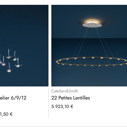
Catellani&Smith
elier 6/9/12
22 Petites Lentilles
5.923,10 €
1,50 €