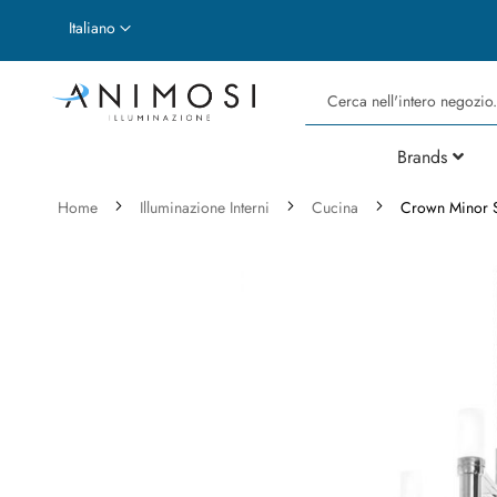
Lingua
Italiano
Cerca
Brands
Home
Illuminazione Interni
Cucina
Crown Minor S
Vai
alla
fine
della
galleria
di
immagini