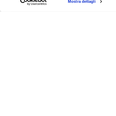
Mostra dettagli
Iscr
Ricevi
tuo pr
ASSISTENZA
INFO UT
Via Bergamo, 43 - 23807 - Merate (Lecco)
Contattaci
@
info@animosi.it
Chi siamo
T
+ 39 039 9909099
Sconti
WhatsApp
+ 39 334 6626625
Spedizioni 
Lunedì - Venerdì: 9:00-12:00 / 14:30-19:00
Sabato: 9:30-12:30