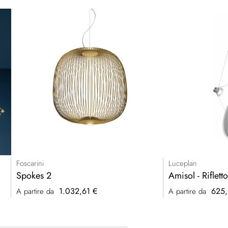
Foscarini
Luceplan
Spokes 2
Amisol - Riflett
1.032,61 €
625,
A partire da
A partire da