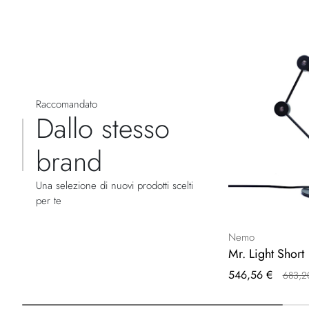
Raccomandato
Dallo stesso
brand
Una selezione di nuovi prodotti scelti
per te
Nemo
Mr. Light Short
Prezzo
546,56 €
683,2
speciale