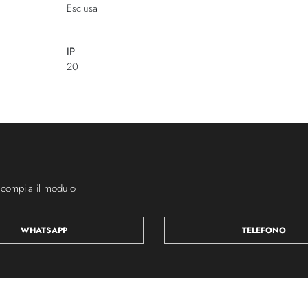
Esclusa
IP
20
 compila il modulo
WHATSAPP
TELEFONO