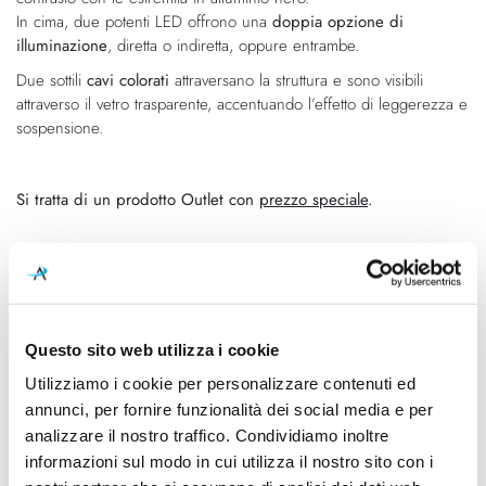
In cima, due potenti LED offrono una
doppia opzione di
illuminazione
, diretta o indiretta, oppure entrambe.
Due sottili
cavi colorati
attraversano la struttura e sono visibili
attraverso il vetro trasparente, accentuando l’effetto di leggerezza e
sospensione.
Si tratta di un prodotto Outlet con
prezzo speciale
.
Caratteristiche
Cod.Art.
Designer
2317_OUTLET
Simon Schmitz
Questo sito web utilizza i cookie
Utilizziamo i cookie per personalizzare contenuti ed
Colore led
Dimensioni
annunci, per fornire funzionalità dei social media e per
2700K
Ø 290mm - H 1830mm
analizzare il nostro traffico. Condividiamo inoltre
Sorgente luminosa
Potenza e attacco
informazioni sul modo in cui utilizza il nostro sito con i