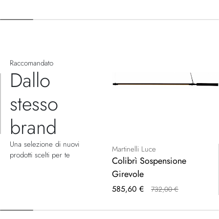
Raccomandato
Dallo
stesso
brand
Una selezione di nuovi
Martinelli Luce
prodotti scelti per te
Colibrì Sospensione
Girevole
Prezzo
585,60 €
732,00 €
speciale