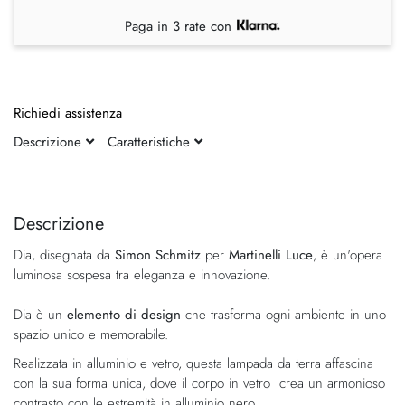
Paga in 3 rate con
Richiedi assistenza
Descrizione
Caratteristiche
Vai
Vai
alla
all'inizio
fine
della
Descrizione
della
galleria
Dia, disegnata da
Simon Schmitz
per
Martinelli Luce
, è un'opera
galleria
di
luminosa sospesa tra eleganza e innovazione.
di
immagini
immagini
Dia è un
elemento di design
che trasforma ogni ambiente in uno
spazio unico e memorabile.
Realizzata in alluminio e vetro, questa lampada da terra affascina
con la sua forma unica, dove il corpo in vetro crea un armonioso
contrasto con le estremità in alluminio nero.