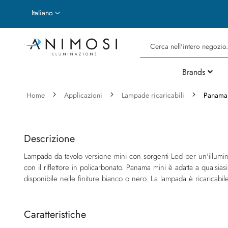
Lingua
Italiano
Cerca
Brands
Home
Applicazioni
Lampade ricaricabili
Panama
Vai
Vai
alla
all'inizio
fine
della
Descrizione
della
galleria
Lampada da tavolo versione mini con sorgenti Led per un'illumina
galleria
di
con il riflettore in policarbonato. Panama mini è adatta a qualsia
di
immagini
disponibile nelle finiture bianco o nero. La lampada è ricaricabi
immagini
Caratteristiche