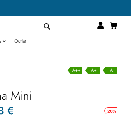
Carrell
Cerca
Outlet
o
A++
A+
A
a Mini
8 €
20%