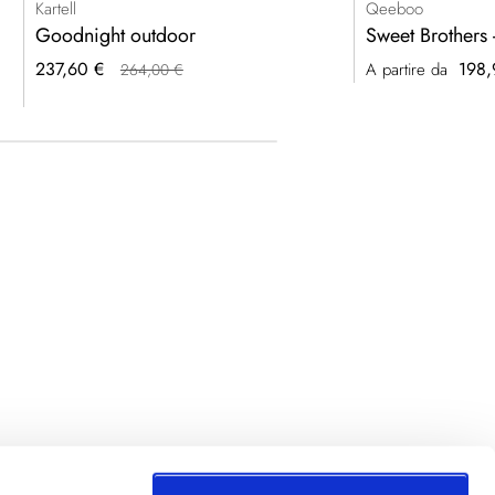
Kartell
Qeeboo
Goodnight outdoor
Sweet Brothers
Prezzo
237,60 €
198,
A partire da
264,00 €
speciale