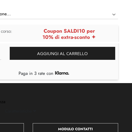
Coupon SALDI10 per
 corso:
10% di extra-sconto ✦
AGGIUNGI AL CARRELLO
Paga in 3 rate con
nza
Caratteristiche
MODULO CONTATTI