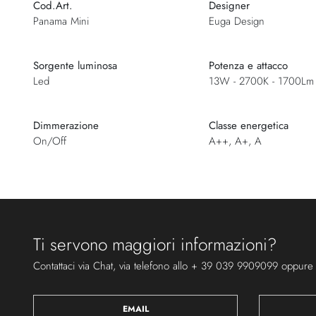
Cod.Art.
Designer
Panama Mini
Euga Design
Sorgente luminosa
Potenza e attacco
Led
13W - 2700K - 1700Lm
Dimmerazione
Classe energetica
On/Off
A++, A+, A
Ti servono maggiori informazioni?
Contattaci via Chat, via telefono allo + 39 039 9909099 oppure
EMAIL