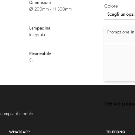
Dimensioni
Colore
Ø 200mm - H 300mm
Lampadina
Promozione in
Integrata
Ricaricabile
Sì
Richiedi assiste
 compila il modulo
Descrizione
WHATSAPP
TELEFONO