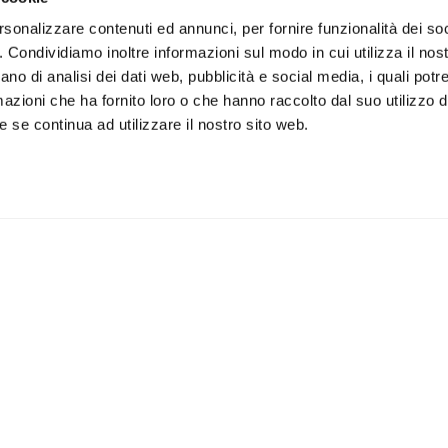
rsonalizzare contenuti ed annunci, per fornire funzionalità dei so
o. Condividiamo inoltre informazioni sul modo in cui utilizza il nost
ano di analisi dei dati web, pubblicità e social media, i quali pot
azioni che ha fornito loro o che hanno raccolto dal suo utilizzo de
 se continua ad utilizzare il nostro sito web.
iviti alla newsletter
IS
 un buono sconto del 5% per il
Accetto la vostra
privacy
imo acquisto
policy
ILI
APPLICAZIONI