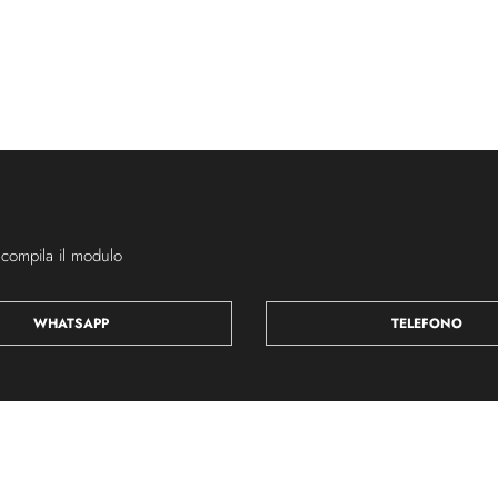
 compila il modulo
WHATSAPP
TELEFONO