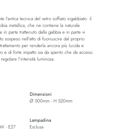
l'antica tecnica del vetro soffiato ingabbiato: il
abbia metallica, che ne contiene la naturale
 in parte trattenuto dalla gabbia e in parte vi
 sospeso nell'atto di fuoriuscire dal proprio
 trattamento per renderla ancora più lucida e
ivo e di forte impatto sia da spento che da acceso.
regolare l'intensità luminosa.
Dimensioni
Ø 500mm - H 520mm
Lampadina
1W - E27
Esclusa