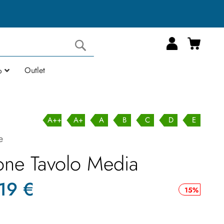
Carrell
Cerca
Outlet
o
A++
A+
A
B
C
D
E
e
one Tavolo Media
19 €
15%