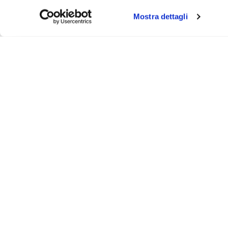
Mostra dettagli
Iscr
Ricevi
tuo pr
ASSISTENZA
INFO UT
Via Bergamo, 43 - 23807 - Merate (Lecco)
Contattaci
@
info@animosi.it
Chi siamo
T
+ 39 039 9909099
Sconti
WhatsApp
+ 39 334 6626625
Spedizioni 
Lunedì - Venerdì: 9:00-12:00 / 14:30-19:00