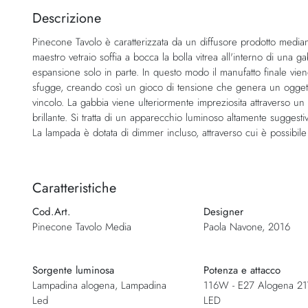
della
Descrizione
galleria
Pinecone Tavolo è caratterizzata da un diffusore prodotto mediante 
di
maestro vetraio soffia a bocca la bolla vitrea all'interno di una g
immagini
espansione solo in parte. In questo modo il manufatto finale viene
sfugge, creando così un gioco di tensione che genera un oggetto
vincolo. La gabbia viene ulteriormente impreziosita attraverso un
brillante. Si tratta di un apparecchio luminoso altamente suggest
La lampada è dotata di dimmer incluso, attraverso cui è possibile 
Caratteristiche
Cod.Art.
Designer
Pinecone Tavolo Media
Paola Navone, 2016
Sorgente luminosa
Potenza e attacco
Lampadina alogena, Lampadina
116W - E27 Alogena 2
Led
LED