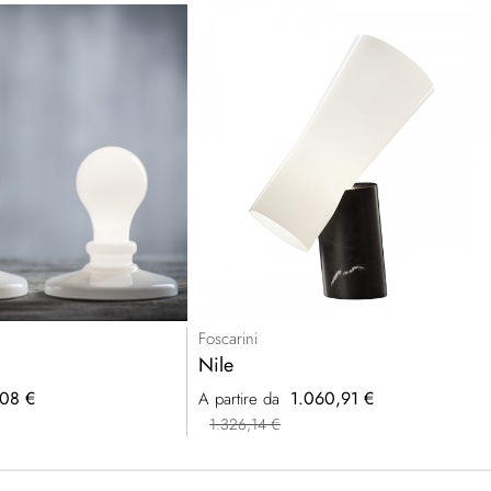
Foscarini
Nile
08 €
1.060,91 €
A partire da
1.326,14 €