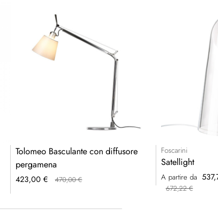
Tolomeo Basculante con diffusore
Foscarini
Satellight
pergamena
537,
A partire da
423,00 €
470,00 €
672,22 €