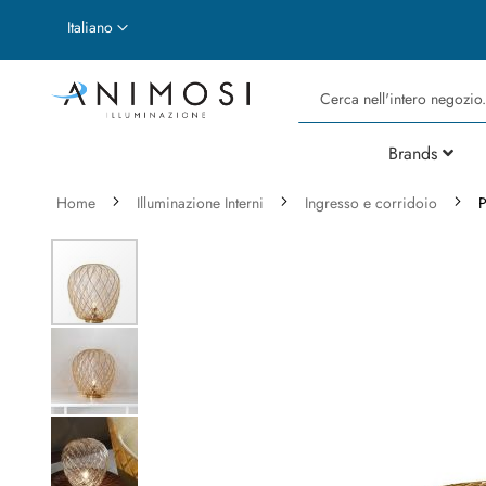
Lingua
Italiano
Cerca
Brands
Home
Illuminazione Interni
Ingresso e corridoio
P
Vai
alla
fine
della
galleria
di
immagini