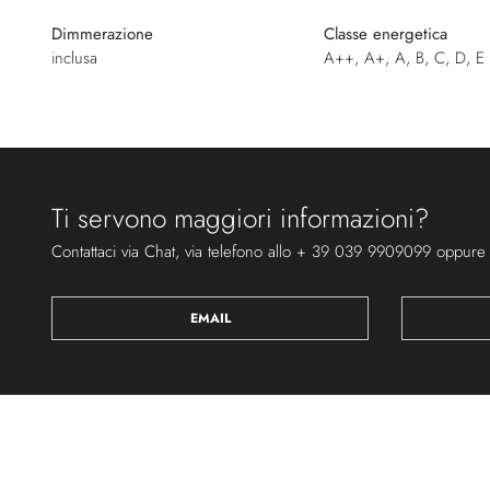
Dimmerazione
Classe energetica
inclusa
A++, A+, A, B, C, D, E
Ti servono maggiori informazioni?
Contattaci via Chat, via telefono allo + 39 039 9909099 oppure
EMAIL