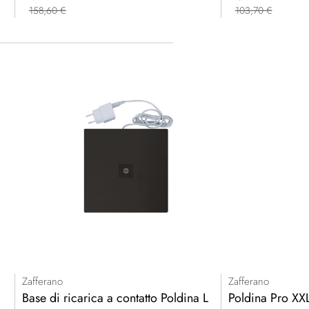
158,60 €
103,70 €
Zafferano
Zafferano
Base di ricarica a contatto Poldina L
Poldina Pro XX