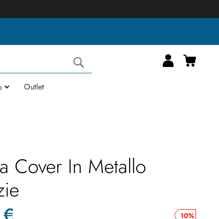
Carrell
Cerca
Outlet
o
a Cover In Metallo
zie
 €
10%