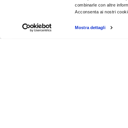
combinarle con altre inform
Acconsenta ai nostri cookie
Mostra dettagli
Iscr
Ricevi
tuo pr
ASSISTENZA
INFO UT
Via Bergamo, 43 - 23807 - Merate (Lecco)
Contattaci
@
info@animosi.it
Chi siamo