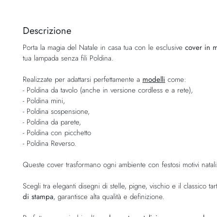
Vai
all'inizio
della
Descrizione
galleria
Porta la magia del Natale in casa tua con le esclusive
cover in me
di
tua lampada senza fili Poldina.
immagini
Realizzate per adattarsi perfettamente a
modelli
come:
- Poldina da tavolo (anche in versione cordless e a rete),
- Poldina mini,
- Poldina sospensione,
- Poldina da parete,
- Poldina con picchetto
- Poldina Reverso.
Queste cover trasformano ogni ambiente con festosi motivi natali
Scegli tra eleganti disegni di stelle, pigne, vischio e il classico t
di stampa
, garantisce alta qualità e definizione.