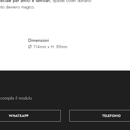
eciale per amici e familiari
, queste cover donano
nto davvero magico.
Dimensioni
Ø 114mm x H. 89mm
 compila il modulo
WHATSAPP
TELEFONO