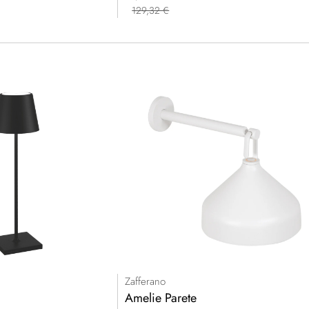
129,32 €
Zafferano
Amelie Parete