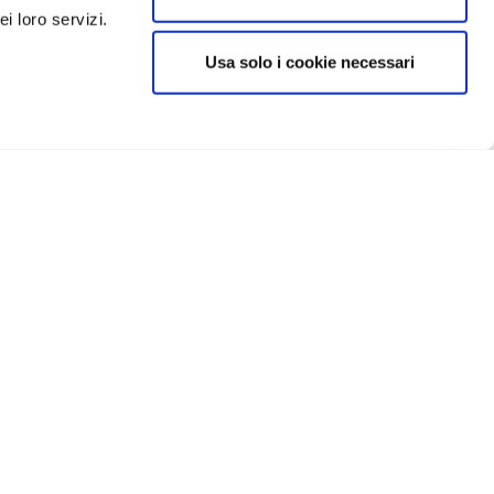
i loro servizi.
Usa solo i cookie necessari
CRIVITI
IN EVIDENZA
Catellani e Smith
Flos