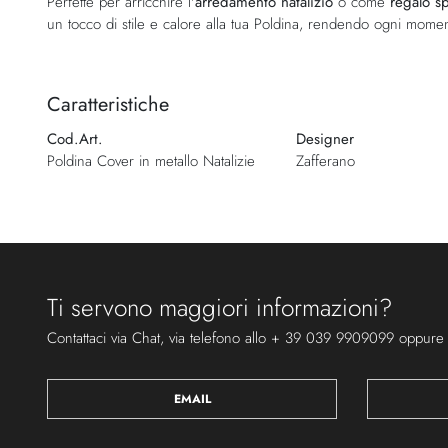
Perfette per arricchire l'
arredamento natalizio
o come
regalo sp
un tocco di stile e calore alla tua Poldina, rendendo ogni mome
Caratteristiche
Cod.Art.
Designer
Poldina Cover in metallo Natalizie
Zafferano
Ti servono maggiori informazioni?
Contattaci via Chat, via telefono allo + 39 039 9909099 oppure
EMAIL