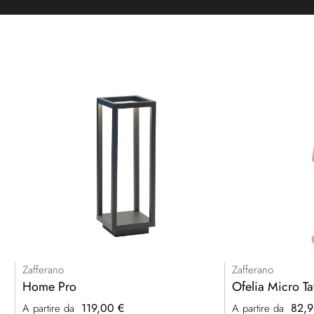
Zafferano
Zafferano
Home Pro
Ofelia Micro Ta
119,00 €
82,9
A partire da
A partire da