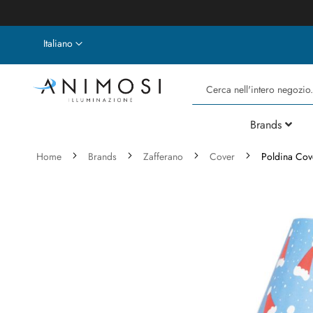
Lingua
Italiano
Cerca
Brands
Home
Brands
Zafferano
Cover
Poldina Cove
Vai
alla
fine
della
galleria
di
immagini