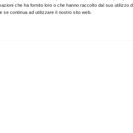
azioni che ha fornito loro o che hanno raccolto dal suo utilizzo de
 se continua ad utilizzare il nostro sito web.
iviti alla newsletter
IS
 un buono sconto del 5% per il
Accetto la vostra
privacy
imo acquisto
policy
ILI
APPLICAZIONI
Lampade da parete
Lampade da soffitto