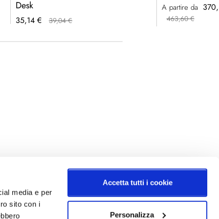
Desk
370,
A partire da
463,60 €
Prezzo
35,14 €
39,04 €
speciale
Accetta tutti i cookie
cial media e per
ro sito con i
Personalizza
rebbero