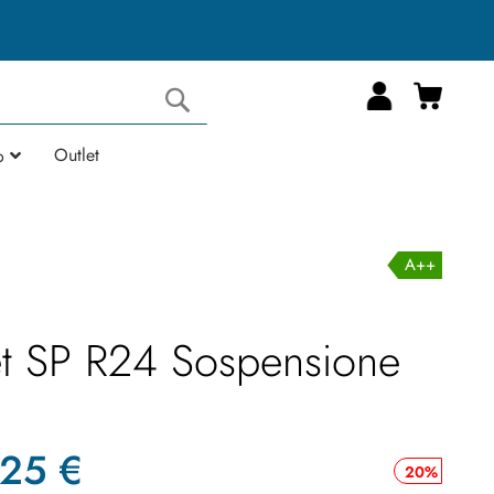
Carrell
Cerca
Outlet
o
A++
t SP R24 Sospensione
,25 €
20%