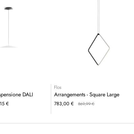
Flos
spensione DALI
Arrangements - Square Large
Prezzo
15 €
783,00 €
869,99 €
speciale