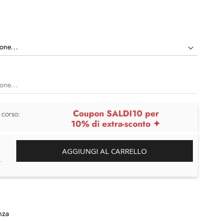
Coupon SALDI10 per
 corso:
10% di extra-sconto ✦
AGGIUNGI AL CARRELLO
nza