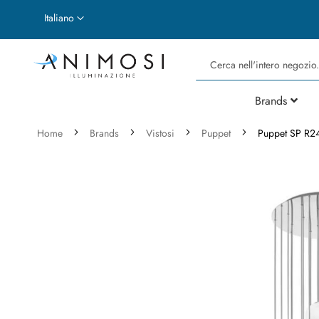
Lingua
Italiano
Cerca
Brands
Home
Brands
Vistosi
Puppet
Puppet SP R2
Vai
alla
fine
della
galleria
di
immagini