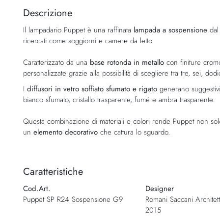
della
Descrizione
galleria
Il lampadario Puppet è una raffinata
lampada a sospensione
dal 
di
ricercati come soggiorni e camere da letto.
immagini
Caratterizzato da una
base rotonda in metallo
con finiture crom
personalizzate grazie alla possibilità di scegliere tra tre, sei, dodi
I
diffusori in vetro soffiato sfumato
e rigato
generano suggestivi 
bianco sfumato, cristallo trasparente, fumé e ambra trasparente.
Questa combinazione di materiali e colori rende Puppet non sol
un
elemento decorativo
che cattura lo sguardo.
Caratteristiche
Cod.Art.
Designer
Puppet SP R24 Sospensione G9
Romani Saccani Architetti
2015