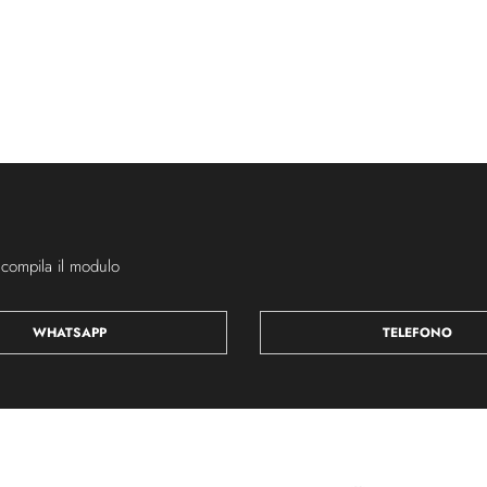
 compila il modulo
WHATSAPP
TELEFONO