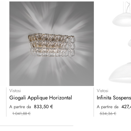
Vistosi
Vistosi
Giogali Applique Horizontal
Infinita Sospen
833,50 €
427,
A partire da
A partire da
1.041,88 €
534,36 €