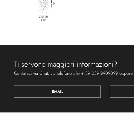
Ti servono maggiori informazioni?
Contattaci via Chat, via telefono allo + 39 039 9909099 oppure
EMAIL