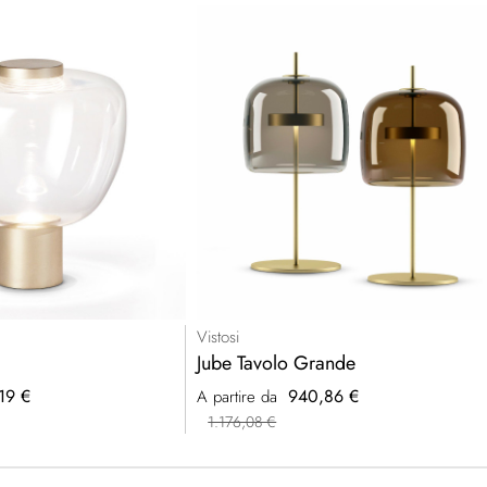
Vistosi
Jube Tavolo Grande
19 €
940,86 €
A partire da
1.176,08 €