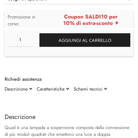
Coupon SALDI10 per
Promozione in
10% di extra-sconto ✦
corso:
AGGIUNGI AL CARRELLO
Richiedi assistenza
Descrizione
Caratteristiche
Schemi tecnici
Vai
Vai
alla
all'inizio
fine
della
Descrizione
della
galleria
Quad è una lampada a sospensione composta dalla connessione
galleria
di
di più moduli quadrati che emettono una luce a doppia
di
immagini