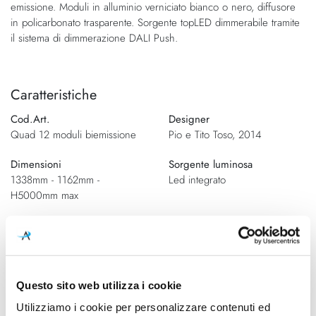
emissione. Moduli in alluminio verniciato bianco o nero, diffusore
immagini
in policarbonato trasparente. Sorgente topLED dimmerabile tramite
il sistema di dimmerazione DALI Push.
Caratteristiche
Cod.Art.
Designer
Quad 12 moduli biemissione
Pio e Tito Toso, 2014
Dimensioni
Sorgente luminosa
1338mm - 1162mm -
Led integrato
H5000mm max
Potenza e attacco
Dimmerazione
90W - 3000K - 8741Lm -
DALI push
CRI90
Classe energetica
Questo sito web utilizza i cookie
A++
Utilizziamo i cookie per personalizzare contenuti ed