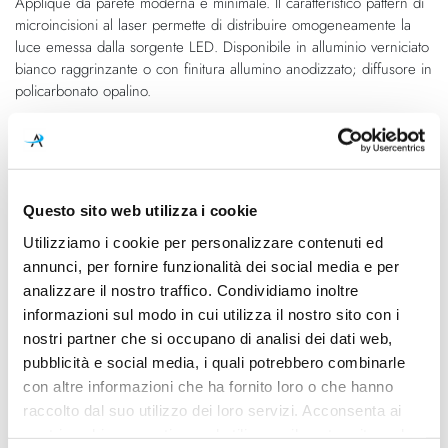
Applique da parete moderna e minimale. Il caratteristico pattern di
galleria
di
microincisioni al laser permette di distribuire omogeneamente la
di
immagini
luce emessa dalla sorgente LED. Disponibile in alluminio verniciato
immagini
bianco raggrinzante o con finitura allumino anodizzato; diffusore in
policarbonato opalino.
Caratteristiche
Cod.Art.
Dimensioni
Questo sito web utilizza i cookie
Skinny Grande
700mm x 135mm - H 28mm
Utilizziamo i cookie per personalizzare contenuti ed
Sorgente luminosa
Potenza e attacco
annunci, per fornire funzionalità dei social media e per
Led
28W - 3000K - 2898Lm
analizzare il nostro traffico. Condividiamo inoltre
informazioni sul modo in cui utilizza il nostro sito con i
Lampadina
Dimmerazione
nostri partner che si occupano di analisi dei dati web,
Integrata
On/Off
pubblicità e social media, i quali potrebbero combinarle
Classe energetica
con altre informazioni che ha fornito loro o che hanno
A++
raccolto dal suo utilizzo dei loro servizi. Acconsenta ai
nostri cookie se continua ad utilizzare il nostro sito web.