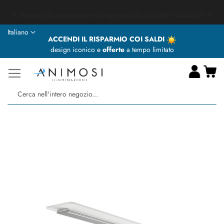
★ Animosi Illuminazione vi augura delle BUONE VACANZE ★
Lingua
Italiano
ACCENDI IL RISPARMIO COI SALDI
design iconico e
offerte
a tempo limitato
Ca
Ce