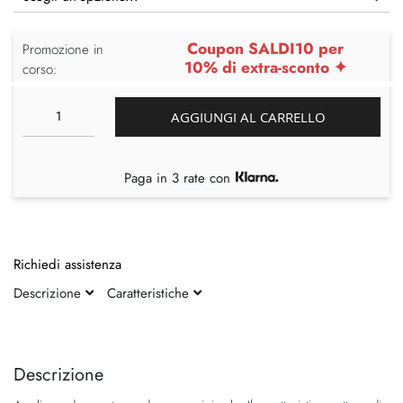
Coupon SALDI10 per
Promozione in
10% di extra-sconto ✦
corso:
AGGIUNGI AL CARRELLO
Paga in 3 rate con
Richiedi assistenza
Descrizione
Caratteristiche
Vai
Vai
alla
all'inizio
fine
della
Descrizione
della
galleria