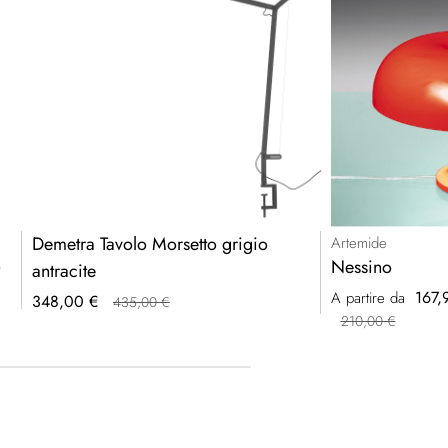
Demetra Tavolo Morsetto grigio
Artemide
o
Nessino
antracite
167,
A partire da
348,00 €
435,00 €
210,00 €