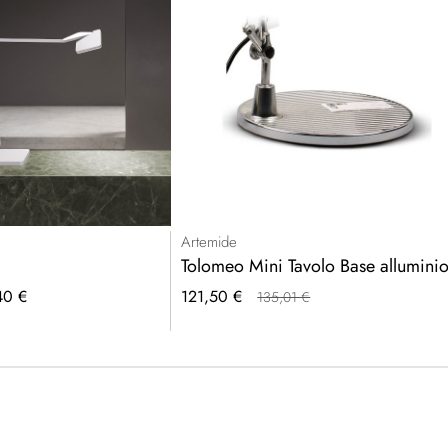
Artemide
Tolomeo Mini Tavolo Base allumini
Prezzo
40 €
121,50 €
135,01 €
speciale