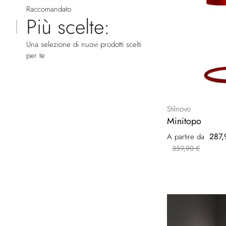
Raccomandato
Più scelte:
Una selezione di nuovi prodotti scelti
per te
Stilnovo
Minitopo
287,
A partire da
359,90 €