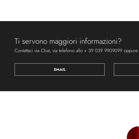
Ti servono maggiori informazioni?
Contattaci via Chat, via telefono allo + 39 039 9909099 oppure
EMAIL