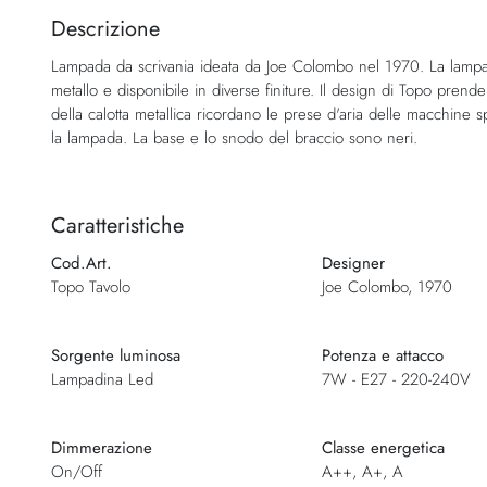
della
Descrizione
galleria
Lampada da scrivania ideata da Joe Colombo nel 1970. La lampada
di
metallo e disponibile in diverse finiture. Il design di Topo prend
immagini
della calotta metallica ricordano le prese d'aria delle macchine 
la lampada. La base e lo snodo del braccio sono neri.
Caratteristiche
Cod.Art.
Designer
Topo Tavolo
Joe Colombo, 1970
Sorgente luminosa
Potenza e attacco
Lampadina Led
7W - E27 - 220-240V
Dimmerazione
Classe energetica
On/Off
A++, A+, A