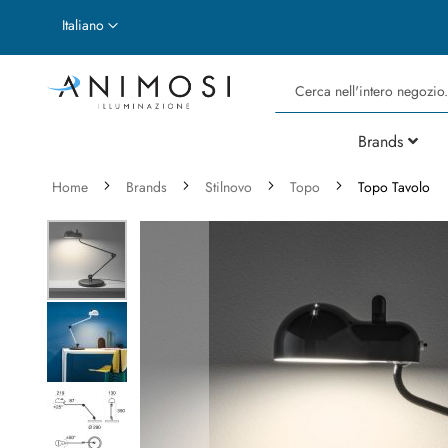
Lingua
Italiano
Cerca
Brands
Home
Brands
Stilnovo
Topo
Topo Tavolo
Vai
alla
fine
della
galleria
di
immagini