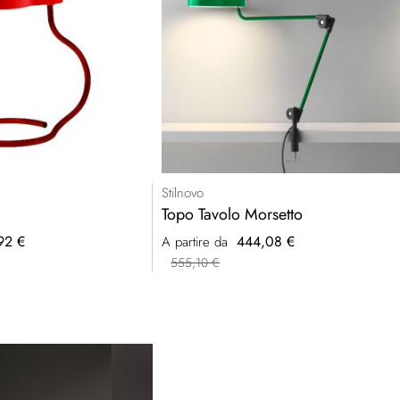
Stilnovo
Topo Tavolo Morsetto
92 €
444,08 €
A partire da
555,10 €