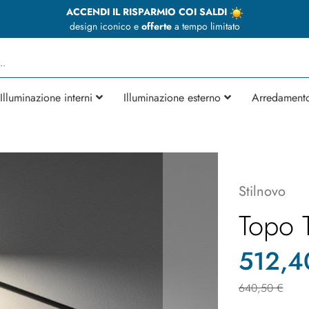
ACCENDI IL RISPARMIO COI SALDI
design iconico e
offerte
a tempo limitato
Illuminazione interni
Illuminazione esterno
Arredament
Stilnovo
Topo 
512,4
640,50 €