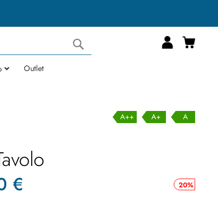
Carrell
Cerca
Outlet
o
A++
A+
A
Tavolo
0 €
20%