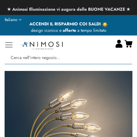
★ Animosi Illuminazione vi augura delle BUONE VACANZE ★
Lingua
Italiano
ACCENDI IL RISPARMIO COI SALDI
design iconico e
offerte
a tempo limitato
Ca
Ce