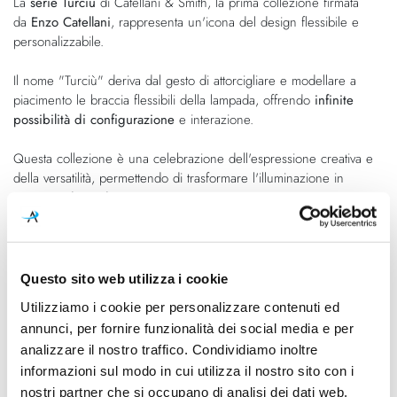
La
serie Turciù
di Catellani & Smith, la prima collezione firmata
galleria
di
da
Enzo Catellani
, rappresenta un'icona del design flessibile e
di
immagini
personalizzabile.
immagini
Il nome "Turciù" deriva dal gesto di attorcigliare e modellare a
piacimento le braccia flessibili della lampada, offrendo
infinite
possibilità di configurazione
e interazione.
Questa collezione è una celebrazione dell'espressione creativa e
della versatilità, permettendo di trasformare l'illuminazione in
un'opera d'arte dinamica.
Ideale per chi cerca un design unico e originale, la
Turciù
unisce
funzionalità ed estetica in una soluzione altamente personalizzabile.
Questo sito web utilizza i cookie
Utilizziamo i cookie per personalizzare contenuti ed
Caratteristiche
annunci, per fornire funzionalità dei social media e per
analizzare il nostro traffico. Condividiamo inoltre
Cod.Art.
Designer
informazioni sul modo in cui utilizza il nostro sito con i
Turciù 5 Parete
Enzo Catellani
nostri partner che si occupano di analisi dei dati web,