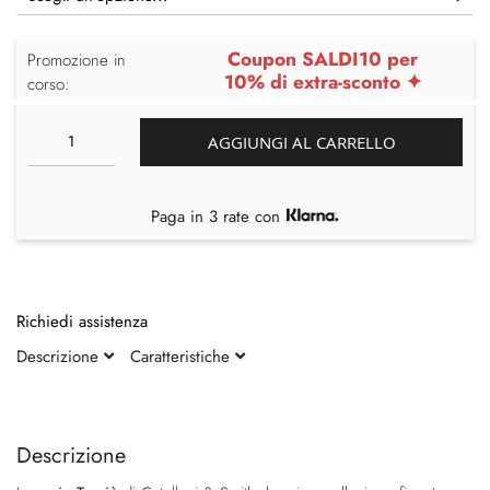
Coupon SALDI10 per
Promozione in
10% di extra-sconto ✦
corso:
AGGIUNGI AL CARRELLO
Paga in 3 rate con
Richiedi assistenza
Descrizione
Caratteristiche
Vai
Vai
alla
all'inizio
fine
della
Descrizione
della
galleria