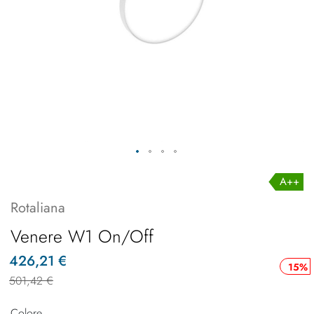
A++
Rotaliana
Venere W1 On/Off
426,21 €
15%
501,42 €
Colore