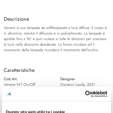
Vai
Vai
alla
all'inizio
fine
della
Descrizione
della
galleria
Venere è una lampada da soffitto/parete a luce diffusa. Il corpo è
galleria
di
in alluminio; mentre il diffusore è in policarbonato. La lampada è
di
immagini
apribile fino a 96° e può ruotare in tutte le direzioni per orientare
immagini
la luce nella direzione desiderata. La forma circolare ed il
movimento della lampada ricordano il movimento dell'occhio.
Caratteristiche
Cod.Art.
Designer
Venere W1 On/Off
Giovanni Lauda, 2021
Dimensioni
Sorgente luminosa
Ø 250mm - H 47mm
Led integrato
Potenza e attacco
Dimmerazione
Questo sito web utilizza i cookie