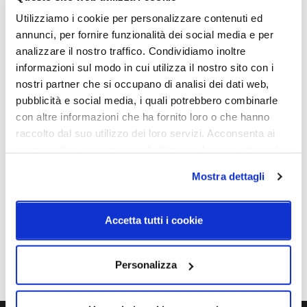
25W - 2700K/3000K -
On/Off
Utilizziamo i cookie per personalizzare contenuti ed
2100Lm - CRI90
annunci, per fornire funzionalità dei social media e per
analizzare il nostro traffico. Condividiamo inoltre
Classe energetica
informazioni sul modo in cui utilizza il nostro sito con i
A++
nostri partner che si occupano di analisi dei dati web,
pubblicità e social media, i quali potrebbero combinarle
con altre informazioni che ha fornito loro o che hanno
Schemi tecnici
raccolto dal suo utilizzo dei loro servizi. Acconsenta ai
nostri cookie se continua ad utilizzare il nostro sito web.
Mostra dettagli
Accetta tutti i cookie
Personalizza